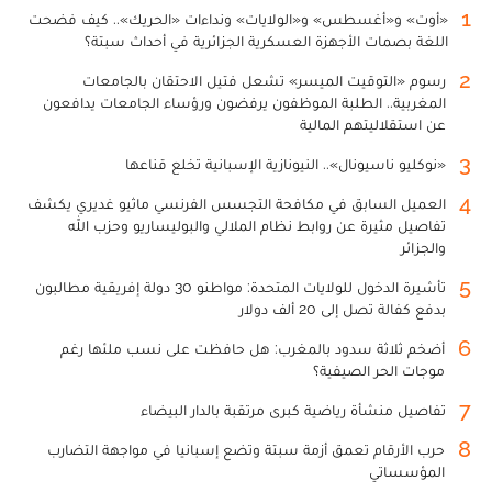
1
«أوت» و«أغسطس» و«الولايات» ونداءات «الحريك».. كيف فضحت
اللغة بصمات الأجهزة العسكرية الجزائرية في أحداث سبتة؟
2
رسوم «التوقيت الميسر» تشعل فتيل الاحتقان بالجامعات
المغربية.. الطلبة الموظفون يرفضون ورؤساء الجامعات يدافعون
عن استقلاليتهم المالية
3
«نوكليو ناسيونال».. النيونازية الإسبانية تخلع قناعها
4
العميل السابق في مكافحة التجسس الفرنسي ماثيو غديري يكشف
تفاصيل مثيرة عن روابط نظام الملالي والبوليساريو وحزب الله
والجزائر
5
تأشيرة الدخول للولايات المتحدة: مواطنو 30 دولة إفريقية مطالبون
بدفع كفالة تصل إلى 20 ألف دولار
6
أضخم ثلاثة سدود بالمغرب: هل حافظت على نسب ملئها رغم
موجات الحر الصيفية؟
7
تفاصيل منشأة رياضية كبرى مرتقبة بالدار البيضاء
8
حرب الأرقام تعمق أزمة سبتة وتضع إسبانيا في مواجهة التضارب
المؤسساتي