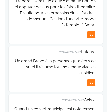
D'abord il serait judicieux d'avoir un bouton
et appuyer dessus pour les faire disparaître.
Ensuite pour les prochains élus il faudrait
donner un " Gestion d'une ville :mode
d'emploi. ". Smart ?
رد
Luieux
2019-04-20 17:36:44
Un grand Bravo à la personne qui a écris ce
sujet il résume tout nos maux vive les
stupidient
رد
Axis7
2019-04-20 07:10:40
Quand un conseil municipal est notoirement