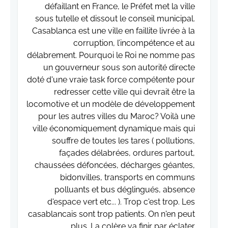
défaillant en France, le Préfet met la ville
sous tutelle et dissout le conseil municipal.
Casablanca est une ville en faillite livrée à la
corruption, l’incompétence et au
délabrement. Pourquoi le Roi ne nomme pas
un gouverneur sous son autorité directe
doté d'une vraie task force compétente pour
redresser cette ville qui devrait être la
locomotive et un modèle de développement
pour les autres villes du Maroc? Voilà une
ville économiquement dynamique mais qui
souffre de toutes les tares ( pollutions,
façades délabrées, ordures partout,
chaussées défoncées, décharges géantes,
bidonvilles, transports en communs
polluants et bus déglingués, absence
d'espace vert etc... ). Trop c'est trop. Les
casablancais sont trop patients. On n'en peut
plus. La colère va finir par éclater.