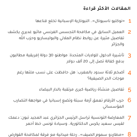
المقالات الأكثر قراءة
1
«نوكليو ناسيونال».. النيونازية الإسبانية تخلع قناعها
2
العميل السابق في مكافحة التجسس الفرنسي ماثيو غديري يكشف
تفاصيل مثيرة عن روابط نظام الملالي والبوليساريو وحزب الله
والجزائر
3
تأشيرة الدخول للولايات المتحدة: مواطنو 30 دولة إفريقية مطالبون
بدفع كفالة تصل إلى 20 ألف دولار
4
أضخم ثلاثة سدود بالمغرب: هل حافظت على نسب ملئها رغم
موجات الحر الصيفية؟
5
تفاصيل منشأة رياضية كبرى مرتقبة بالدار البيضاء
6
حرب الأرقام تعمق أزمة سبتة وتضع إسبانيا في مواجهة التضارب
المؤسساتي
7
المعارضة التونسية تراسل الرئيس الجزائري عبد المجيد تبون: دعمك
لقيس سعيد يكرس الدكتاتورية.. وسيادة تونس خط أحمر
8
«مطارِدو سموم الصيف».. رحلة ميدانية مع فرقة لمكافحة القوارض