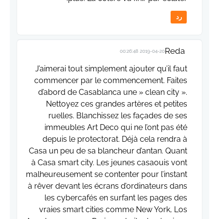
رد
Reda
2019-04-20 00:26:48
J’aimerai tout simplement ajouter qu’il faut
commencer par le commencement. Faites
d’abord de Casablanca une » clean city ».
Nettoyez ces grandes artères et petites
ruelles. Blanchissez les façades de ses
immeubles Art Deco qui ne l’ont pas été
depuis le protectorat. Déjà cela rendra à
Casa un peu de sa blancheur d’antan. Quant
à Casa smart city. Les jeunes casaouis vont
malheureusement se contenter pour l’instant
à rêver devant les écrans d’ordinateurs dans
les cybercafés en surfant les pages des
vraies smart cities comme New York, Los