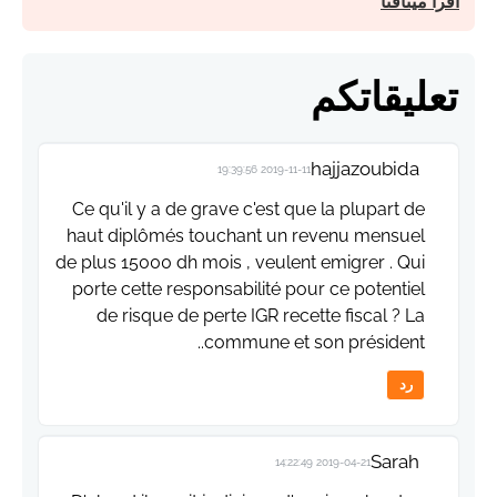
اقرأ ميثاقنا
تعليقاتكم
hajjazoubida
2019-11-11 19:39:56
Ce qu'il y a de grave c'est que la plupart de
haut diplômés touchant un revenu mensuel
de plus 15000 dh mois , veulent emigrer . Qui
porte cette responsabilité pour ce potentiel
de risque de perte IGR recette fiscal ? La
commune et son président..
رد
Sarah
2019-04-21 14:22:49