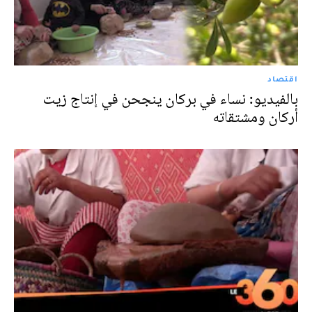
اقتصاد
بالفيديو: نساء في بركان ينجحن في إنتاج زيت
أركان ومشتقاته