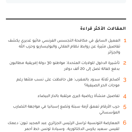
المقالات الأكثر قراءة
1
العميل السابق في مكافحة التجسس الفرنسي ماثيو غديري يكشف
تفاصيل مثيرة عن روابط نظام الملالي والبوليساريو وحزب الله
والجزائر
2
تأشيرة الدخول للولايات المتحدة: مواطنو 30 دولة إفريقية مطالبون
بدفع كفالة تصل إلى 20 ألف دولار
3
أضخم ثلاثة سدود بالمغرب: هل حافظت على نسب ملئها رغم
موجات الحر الصيفية؟
4
تفاصيل منشأة رياضية كبرى مرتقبة بالدار البيضاء
5
حرب الأرقام تعمق أزمة سبتة وتضع إسبانيا في مواجهة التضارب
المؤسساتي
6
المعارضة التونسية تراسل الرئيس الجزائري عبد المجيد تبون: دعمك
لقيس سعيد يكرس الدكتاتورية.. وسيادة تونس خط أحمر