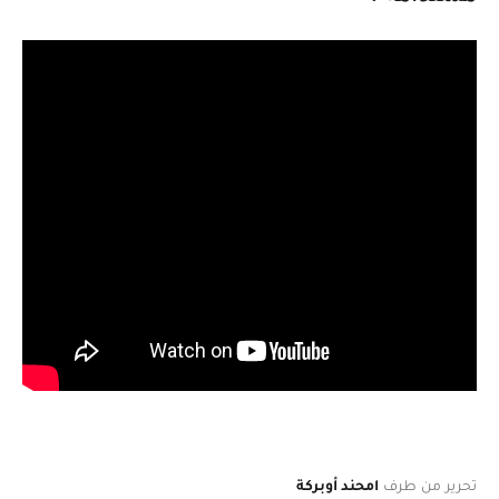
تحرير من طرف
امحند أوبركة