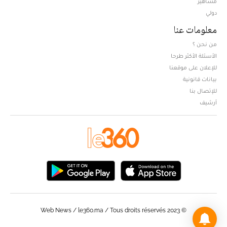
مشاهير
دولي
معلومات عنا
من نحن ؟
الأسئلة الأكثر طرحا
للإعلان على موقعنا
بيانات قانونية
للإتصال بنا
أرشيف
© Web News / le360.ma / Tous droits réservés 2023