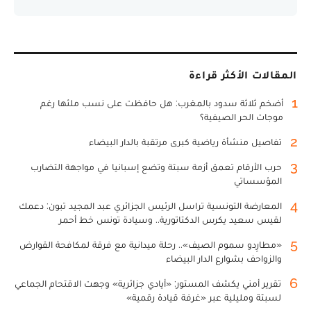
المقالات الأكثر قراءة
1
أضخم ثلاثة سدود بالمغرب: هل حافظت على نسب ملئها رغم
موجات الحر الصيفية؟
2
تفاصيل منشأة رياضية كبرى مرتقبة بالدار البيضاء
3
حرب الأرقام تعمق أزمة سبتة وتضع إسبانيا في مواجهة التضارب
المؤسساتي
4
المعارضة التونسية تراسل الرئيس الجزائري عبد المجيد تبون: دعمك
لقيس سعيد يكرس الدكتاتورية.. وسيادة تونس خط أحمر
5
«مطارِدو سموم الصيف».. رحلة ميدانية مع فرقة لمكافحة القوارض
والزواحف بشوارع الدار البيضاء
6
تقرير أمني يكشف المستور: «أيادي جزائرية» وجهت الاقتحام الجماعي
لسبتة ومليلية عبر «غرفة قيادة رقمية»