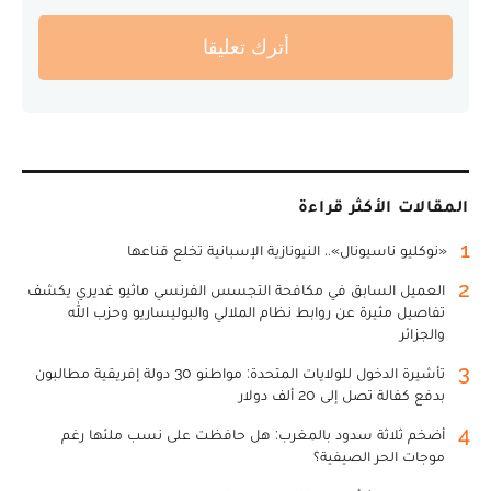
أترك تعليقا
المقالات الأكثر قراءة
1
«نوكليو ناسيونال».. النيونازية الإسبانية تخلع قناعها
2
العميل السابق في مكافحة التجسس الفرنسي ماثيو غديري يكشف
تفاصيل مثيرة عن روابط نظام الملالي والبوليساريو وحزب الله
والجزائر
3
تأشيرة الدخول للولايات المتحدة: مواطنو 30 دولة إفريقية مطالبون
بدفع كفالة تصل إلى 20 ألف دولار
4
أضخم ثلاثة سدود بالمغرب: هل حافظت على نسب ملئها رغم
موجات الحر الصيفية؟