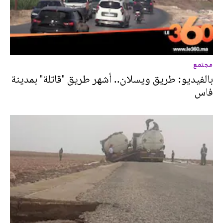
مجتمع
بالفيديو: طريق ويسلان.. أشهر طريق "قاتلة" بمدينة
فاس