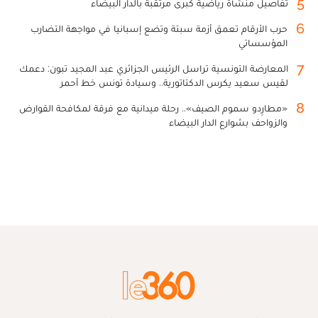
5
تفاصيل منشأة رياضية كبرى مرتقبة بالدار البيضاء
6
حرب الأرقام تعمق أزمة سبتة وتضع إسبانيا في مواجهة التضارب
المؤسساتي
7
المعارضة التونسية تراسل الرئيس الجزائري عبد المجيد تبون: دعمك
لقيس سعيد يكرس الدكتاتورية.. وسيادة تونس خط أحمر
8
«مطارِدو سموم الصيف».. رحلة ميدانية مع فرقة لمكافحة القوارض
والزواحف بشوارع الدار البيضاء