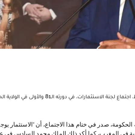
ترأس رئيس الحكومة عزيز أخنوش، اليوم الثلاثاء بالرباط، اجتماع لجنة الاستثمارات، في دورته الـ1
موية في المغرب، كما أكد ذلك الملك محمد السادس في ع