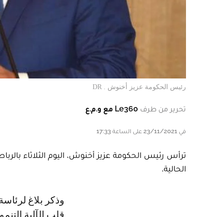
رئيس الحكومة عزيز أخنوش . DR
تحرير من طرف
Le360 مع و.م.ع
في 23/11/2021 على الساعة 17:33
الحالية.
وذكر بلاغ لرئاسة الحكومة، صدر في ختام هذا الاجتماع، أن "الاستثمار يوجد في
قلب الآلية التن