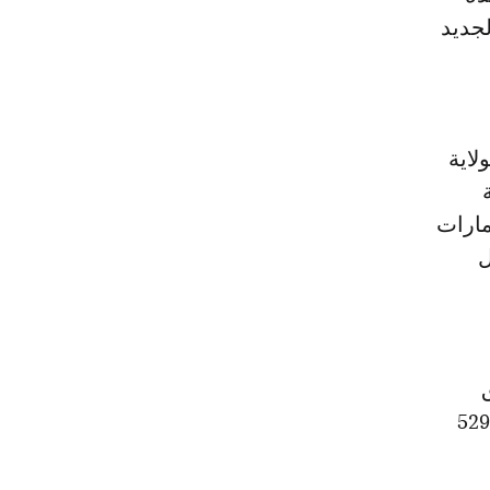
لجديد
لاية
مارات
ل
حق
ات إجمالية بقيمة 2,09 مليار درهم، ستمكن من إحداث 5294