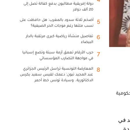
دولة إفريقية مطالبون بدفع كفالة تصل إلى
20 ألف دولار
أضخم ثلاثة سدود بالمغرب: هل حافظت على
5
نسب ملئها رغم موجات الحر الصيفية؟
تفاصيل منشأة رياضية كبرى مرتقبة بالدار
6
البيضاء
حرب الأرقام تعمق أزمة سبتة وتضع إسبانيا
7
في مواجهة التضارب المؤسساتي
المعارضة التونسية تراسل الرئيس الجزائري
8
عبد المجيد تبون: دعمك لقيس سعيد يكرس
الدكتاتورية.. وسيادة تونس خط أحمر
8 والأولى في الولاية الحكومية
دة