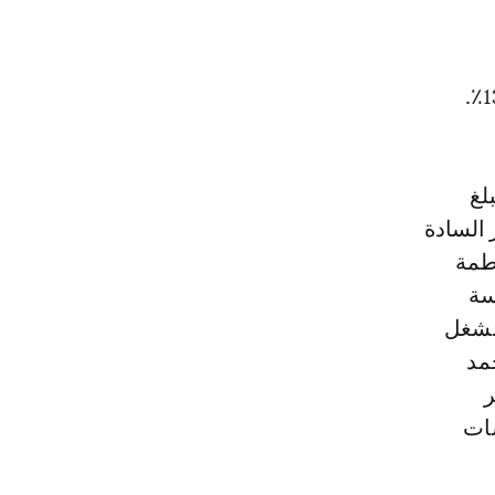
(54٪)، بينما تبلغ
بحضور السادة
اطمة
سة
الشغل
حمد
ر
سات