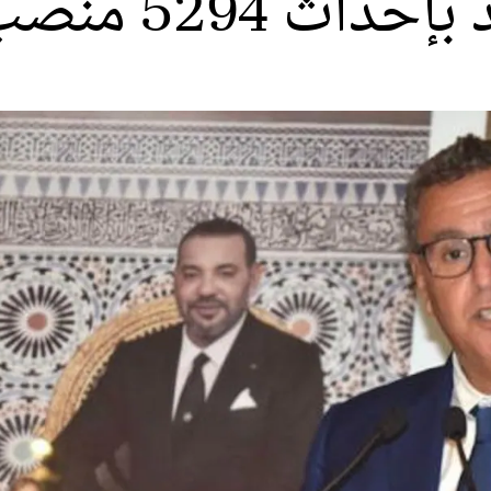
529 منصب شغل