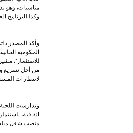
مناسبات، وهو بذل
وكذا البرنامج ال
وأكد المصدر ذاته،
الحكومية الحالي
للاستثمار"، مشير
من أجل تسريع وت
لانتظارات المستث
منصب شغل مباشر