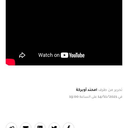
تحرير من طرف
امحند أوبركة
في 14/11/2021 على الساعة 19:00