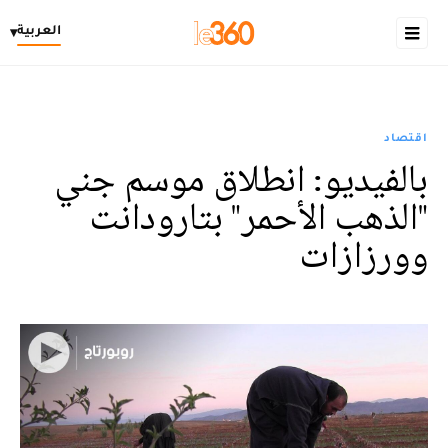
العربية
▾
اقتصاد
بالفيديو: انطلاق موسم جني
"الذهب الأحمر" بتارودانت
وورزازات