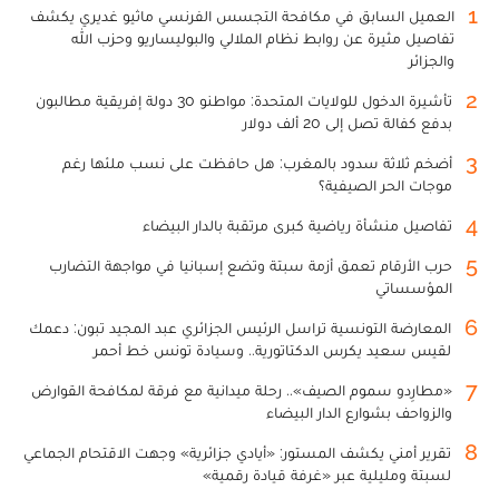
1
العميل السابق في مكافحة التجسس الفرنسي ماثيو غديري يكشف
تفاصيل مثيرة عن روابط نظام الملالي والبوليساريو وحزب الله
والجزائر
2
تأشيرة الدخول للولايات المتحدة: مواطنو 30 دولة إفريقية مطالبون
بدفع كفالة تصل إلى 20 ألف دولار
3
أضخم ثلاثة سدود بالمغرب: هل حافظت على نسب ملئها رغم
موجات الحر الصيفية؟
4
تفاصيل منشأة رياضية كبرى مرتقبة بالدار البيضاء
5
حرب الأرقام تعمق أزمة سبتة وتضع إسبانيا في مواجهة التضارب
المؤسساتي
6
المعارضة التونسية تراسل الرئيس الجزائري عبد المجيد تبون: دعمك
لقيس سعيد يكرس الدكتاتورية.. وسيادة تونس خط أحمر
7
«مطارِدو سموم الصيف».. رحلة ميدانية مع فرقة لمكافحة القوارض
والزواحف بشوارع الدار البيضاء
8
تقرير أمني يكشف المستور: «أيادي جزائرية» وجهت الاقتحام الجماعي
لسبتة ومليلية عبر «غرفة قيادة رقمية»