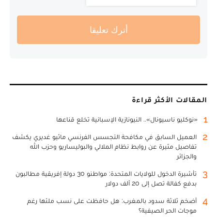
أترك تعليقا
المقالات الأكثر قراءة
1
«نوكليو ناسيونال».. النيونازية الإسبانية تخلع قناعها
2
العميل السابق في مكافحة التجسس الفرنسي ماثيو غديري يكشف
تفاصيل مثيرة عن روابط نظام الملالي والبوليساريو وحزب الله
والجزائر
3
تأشيرة الدخول للولايات المتحدة: مواطنو 30 دولة إفريقية مطالبون
بدفع كفالة تصل إلى 20 ألف دولار
4
أضخم ثلاثة سدود بالمغرب: هل حافظت على نسب ملئها رغم
موجات الحر الصيفية؟