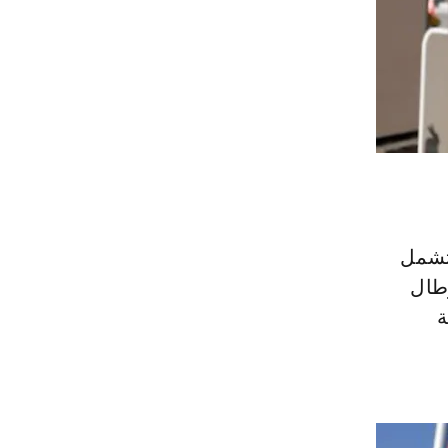
 تشمل
وطال
انة