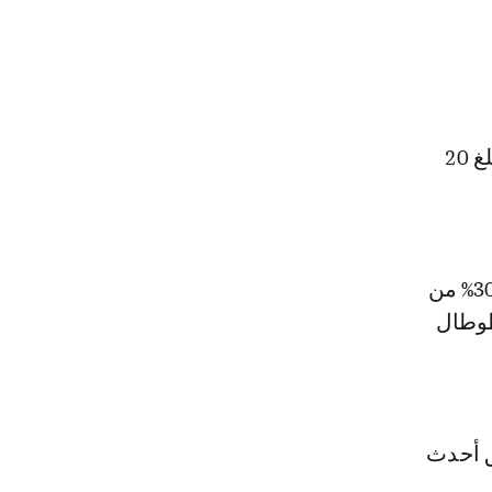
شيدت محطة أطلانتيس على مساحة 3.000 متر مربع، بكلفة استثمارية تبلغ 20
• 60 من الألواح الشمسية المثبتة على مساحة 320 متر مربع، والتي تلبي 30% من
ة محطات طوطال
ق أحدث