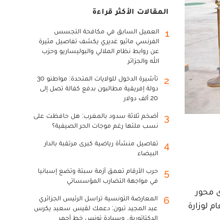
المقالات الأكثر قراءة
العميل السابق في مكافحة التجسس
1
الفرنسي ماثيو غديري يكشف تفاصيل مثيرة
عن روابط نظام الملالي والبوليساريو وحزب
الله والجزائر
تأشيرة الدخول للولايات المتحدة: مواطنو 30
2
دولة إفريقية مطالبون بدفع كفالة تصل إلى
20 ألف دولار
أضخم ثلاثة سدود بالمغرب: هل حافظت على
3
نسب ملئها رغم موجات الحر الصيفية؟
تفاصيل منشأة رياضية كبرى مرتقبة بالدار
4
البيضاء
حرب الأرقام تعمق أزمة سبتة وتضع إسبانيا
5
في مواجهة التضارب المؤسساتي
مستوى محور
المعارضة التونسية تراسل الرئيس الجزائري
6
م لوزارة
عبد المجيد تبون: دعمك لقيس سعيد يكرس
الدكتاتورية.. وسيادة تونس خط أحمر