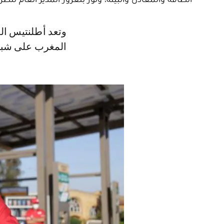
وتعد أطلنتيس المحطة 338 لشبكة طوطال المغرب، والمحطة العاشرة لطوطال
المغرب على شبكة ال