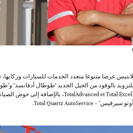
نتيس عرضا متنوعا متعدد الخدمات للسيارات وركابها،
تزويد بالوقود من الجيل الجديد "طوطال أدفانسد" و"ط
إكسيليوم" – TotalAdvanced et Total Excellium، بالإضافة إلى حوض الصي
– Total Quartz AutoService.