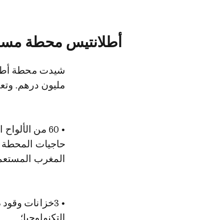
أطلانتيس محطة مسؤول
مليون درهم. وتعد
المغرب المستعمل
• 3خزانات وقو
التكنولوجيا؛