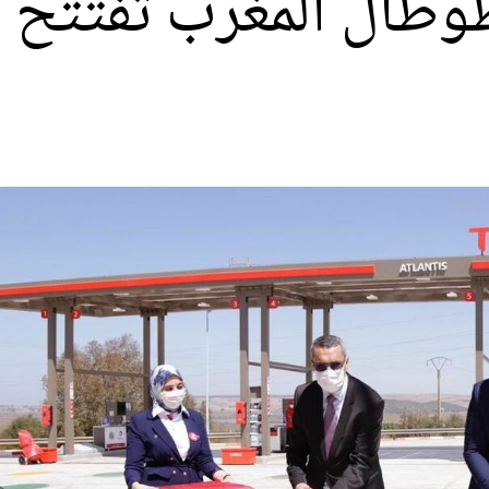
طوطال المغرب تفتتح 