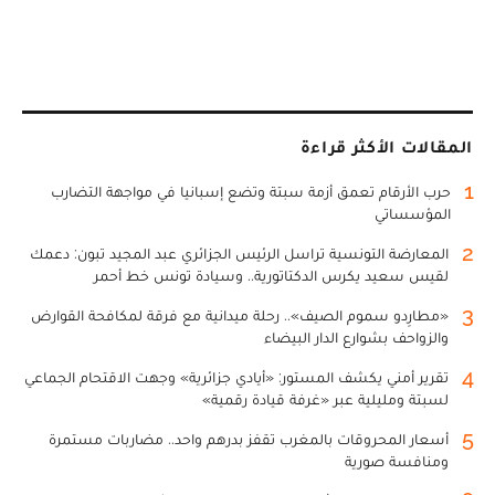
المقالات الأكثر قراءة
1
حرب الأرقام تعمق أزمة سبتة وتضع إسبانيا في مواجهة التضارب
المؤسساتي
2
المعارضة التونسية تراسل الرئيس الجزائري عبد المجيد تبون: دعمك
لقيس سعيد يكرس الدكتاتورية.. وسيادة تونس خط أحمر
3
«مطارِدو سموم الصيف».. رحلة ميدانية مع فرقة لمكافحة القوارض
والزواحف بشوارع الدار البيضاء
4
تقرير أمني يكشف المستور: «أيادي جزائرية» وجهت الاقتحام الجماعي
لسبتة ومليلية عبر «غرفة قيادة رقمية»
5
أسعار المحروقات بالمغرب تقفز بدرهم واحد.. مضاربات مستمرة
ومنافسة صورية