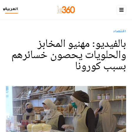
العربية
▾
اقتصاد
بالفيديو: مهنيو المخابز
والحلويات يحصون خسائرهم
بسبب كورونا