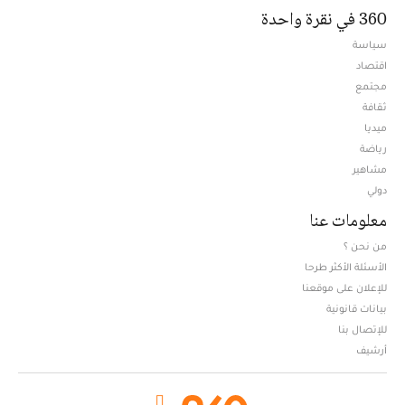
360 في نقرة واحدة
سياسة
اقتصاد
مجتمع
ثقافة
ميديا
Opens in new window
رياضة
مشاهير
دولي
معلومات عنا
من نحن ؟
الأسئلة الأكثر طرحا
للإعلان على موقعنا
بيانات قانونية
للإتصال بنا
أرشيف