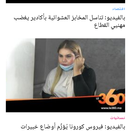
اقتصاد
بالفيديو: تناسل المخابز العشوائية بأكادير يغضب
مهنيي القطاع
نسائيات
بالفيديو: فيروس كورونا يُؤزِّم أوضاع خبيرات