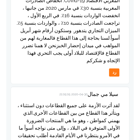
المغربي الاقتصاد Covid-19: انخفاض الصادرات
المغربية بنسبة 30٪ في مارس 2020 من جانبها ،
انخفضت الواردات بنسبة 16٪. في الربع الأول ،
تراجعت الصادرات بنسبة 10٪ ، والواردات بنسبة 5٪.
الميزان التجاري يتدهور. وستكون أرقام شهر أبريل
أسوأ.لسنا بحاجة إلى هذا القطاع فالمغاربة لهم من
المواهب في ميدان إحضار الخبزنحن لا همنا تضرر
القطاع فالإقتصاد للبلاد أولى يجب التحري فهذا
الإتجاه و شكركم
رد
سيلا مي جمال
2020-04-30 21:05:05
لقد أثرت الأزمة على جميع القطاعات دون استثناء ،
ويتأثر هذا القطاع من بين القطاعات الأخرى.الذي
يهمني كمواطن ، وهو ما هي المنتجات الضرورة
الأولى المتوفرة في البلاد ، وإلى متى نواجه أسوأ ما
في الأمرو ينتظرنا في الأيام القادمة أطلب تحقيقات