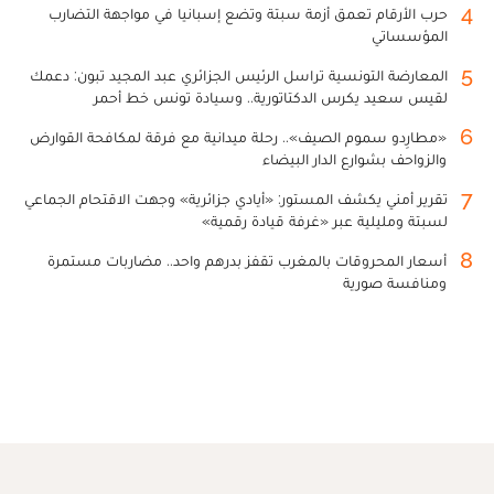
4
حرب الأرقام تعمق أزمة سبتة وتضع إسبانيا في مواجهة التضارب
المؤسساتي
5
المعارضة التونسية تراسل الرئيس الجزائري عبد المجيد تبون: دعمك
لقيس سعيد يكرس الدكتاتورية.. وسيادة تونس خط أحمر
6
«مطارِدو سموم الصيف».. رحلة ميدانية مع فرقة لمكافحة القوارض
والزواحف بشوارع الدار البيضاء
7
تقرير أمني يكشف المستور: «أيادي جزائرية» وجهت الاقتحام الجماعي
لسبتة ومليلية عبر «غرفة قيادة رقمية»
8
أسعار المحروقات بالمغرب تقفز بدرهم واحد.. مضاربات مستمرة
ومنافسة صورية