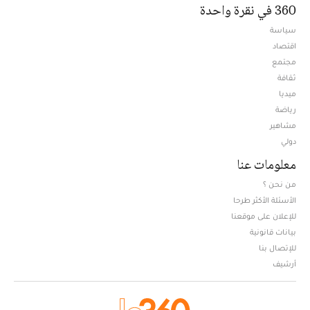
360 في نقرة واحدة
سياسة
اقتصاد
مجتمع
ثقافة
ميديا
Opens in new window
رياضة
مشاهير
دولي
معلومات عنا
من نحن ؟
الأسئلة الأكثر طرحا
للإعلان على موقعنا
بيانات قانونية
للإتصال بنا
أرشيف