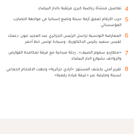
4
تفاصيل منشأة رياضية كبرى مرتقبة بالدار البيضاء
5
حرب الأرقام تعمق أزمة سبتة وتضع إسبانيا في مواجهة التضارب
المؤسساتي
6
المعارضة التونسية تراسل الرئيس الجزائري عبد المجيد تبون: دعمك
لقيس سعيد يكرس الدكتاتورية.. وسيادة تونس خط أحمر
7
«مطارِدو سموم الصيف».. رحلة ميدانية مع فرقة لمكافحة القوارض
والزواحف بشوارع الدار البيضاء
8
تقرير أمني يكشف المستور: «أيادي جزائرية» وجهت الاقتحام الجماعي
لسبتة ومليلية عبر «غرفة قيادة رقمية»