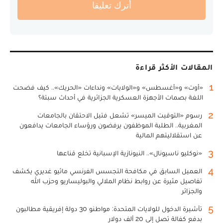
أترك تعليقا
المقالات الأكثر قراءة
1
«أوت» و«أغسطس» و«الولايات» ونداءات «الحريك».. كيف فضحت
اللغة بصمات الأجهزة العسكرية الجزائرية في أحداث سبتة؟
2
رسوم «التوقيت الميسر» تشعل فتيل الاحتقان بالجامعات
المغربية.. الطلبة الموظفون يرفضون ورؤساء الجامعات يدافعون
عن استقلاليتهم المالية
3
«نوكليو ناسيونال».. النيونازية الإسبانية تخلع قناعها
4
العميل السابق في مكافحة التجسس الفرنسي ماثيو غديري يكشف
تفاصيل مثيرة عن روابط نظام الملالي والبوليساريو وحزب الله
والجزائر
5
تأشيرة الدخول للولايات المتحدة: مواطنو 30 دولة إفريقية مطالبون
بدفع كفالة تصل إلى 20 ألف دولار