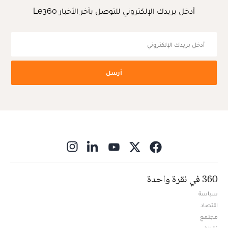
أدخل بريدك الإلكتروني للتوصل بآخر الأخبار Le360
أرسل
ns in new window
360 في نقرة واحدة
سياسة
اقتصاد
مجتمع