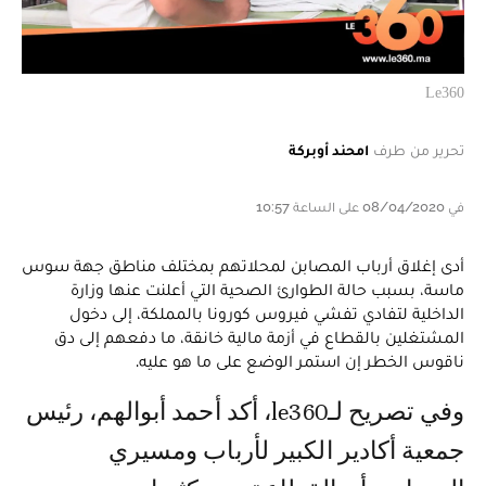
Le360
تحرير من طرف
امحند أوبركة
في 08/04/2020 على الساعة 10:57
أدى إغلاق أرباب المصابن لمحلاتهم بمختلف مناطق جهة سوس
ماسة، بسبب حالة الطوارئ الصحية التي أعلنت عنها وزارة
الداخلية لتفادي تفشي فيروس كورونا بالمملكة، إلى دخول
المشتغلين بالقطاع في أزمة مالية خانقة، ما دفعهم إلى دق
ناقوس الخطر إن استمر الوضع على ما هو عليه.
وفي تصريح لـle360، أكد أحمد أبوالهم، رئيس
جمعية أكادير الكبير لأرباب ومسيري