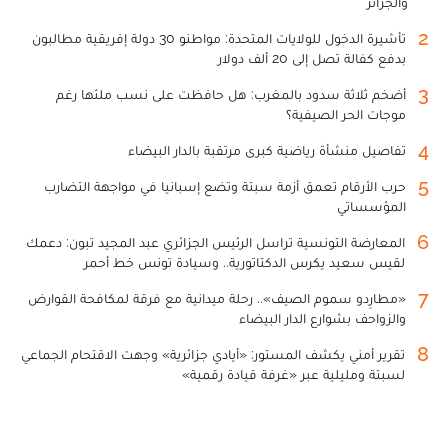
والجزائر
2
تأشيرة الدخول للولايات المتحدة: مواطنو 30 دولة إفريقية مطالبون
بدفع كفالة تصل إلى 20 ألف دولار
3
أضخم ثلاثة سدود بالمغرب: هل حافظت على نسب ملئها رغم
موجات الحر الصيفية؟
4
تفاصيل منشأة رياضية كبرى مرتقبة بالدار البيضاء
5
حرب الأرقام تعمق أزمة سبتة وتضع إسبانيا في مواجهة التضارب
المؤسساتي
6
المعارضة التونسية تراسل الرئيس الجزائري عبد المجيد تبون: دعمك
لقيس سعيد يكرس الدكتاتورية.. وسيادة تونس خط أحمر
7
«مطارِدو سموم الصيف».. رحلة ميدانية مع فرقة لمكافحة القوارض
والزواحف بشوارع الدار البيضاء
8
تقرير أمني يكشف المستور: «أيادي جزائرية» وجهت الاقتحام الجماعي
لسبتة ومليلية عبر «غرفة قيادة رقمية»