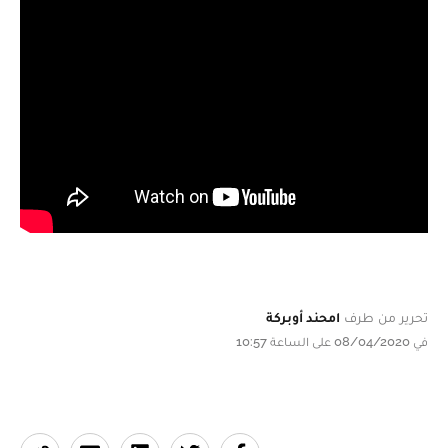
تحرير من طرف
امحند أوبركة
في 08/04/2020 على الساعة 10:57