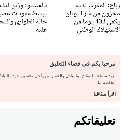
رباح: المغرب لديه
بالفيديو: وزير الداخ
مخزون من غاز البوتان
يبسط عقوبات عصي
يكفي لـ40 يوما من
حالة الطوارئ والت
الاستهلاك الوطني
عليه
مرحبا بكم في فضاء التعليق
نريد مساحة للنقاش والتبادل والحوار. من أجل تحسين جودة التباد
الخاصة بنا.
اقرأ ميثاقنا
تعليقاتكم