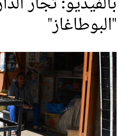
بالفيديو: تجار الد
"البوطاغاز"