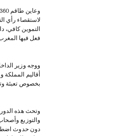
وعاين طاقم le360 خلال جولة في عدد من أحياء مدينة العاصمة الاقتصادية
لاستقصاء رأي الت
التموين كافي، دا
فعل فيها المغرب
ووجه وزير الداخل
أقاليم المملكة وا
بخصوص تعبئة وتوز
وتحث هذه الدوري
والتوزيع وأصحاب 
دون حدوث اضطراب