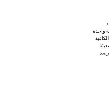
د
ة واحدة
لكافية
عبئة
 رصد