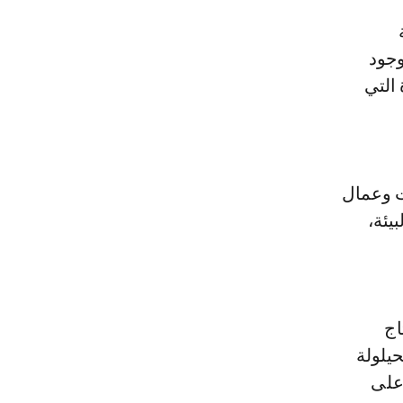
وجود
 التي
ات وعمال
يئة،
اج
حيلولة
على