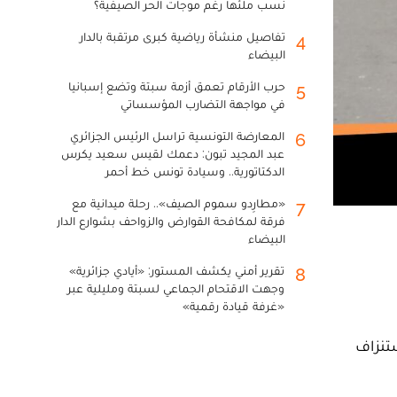
نسب ملئها رغم موجات الحر الصيفية؟
تفاصيل منشأة رياضية كبرى مرتقبة بالدار
4
البيضاء
حرب الأرقام تعمق أزمة سبتة وتضع إسبانيا
5
في مواجهة التضارب المؤسساتي
المعارضة التونسية تراسل الرئيس الجزائري
6
عبد المجيد تبون: دعمك لقيس سعيد يكرس
الدكتاتورية.. وسيادة تونس خط أحمر
«مطارِدو سموم الصيف».. رحلة ميدانية مع
7
فرقة لمكافحة القوارض والزواحف بشوارع الدار
البيضاء
تقرير أمني يكشف المستور: «أيادي جزائرية»
8
وجهت الاقتحام الجماعي لسبتة ومليلية عبر
«غرفة قيادة رقمية»
ستنزاف