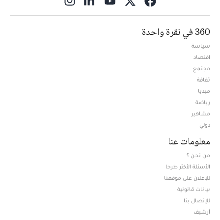
360 في نقرة واحدة
سياسة
اقتصاد
مجتمع
ثقافة
ميديا
Opens in new window
رياضة
مشاهير
دولي
معلومات عنا
من نحن ؟
الأسئلة الأكثر طرحا
للإعلان على موقعنا
بيانات قانونية
للإتصال بنا
أرشيف