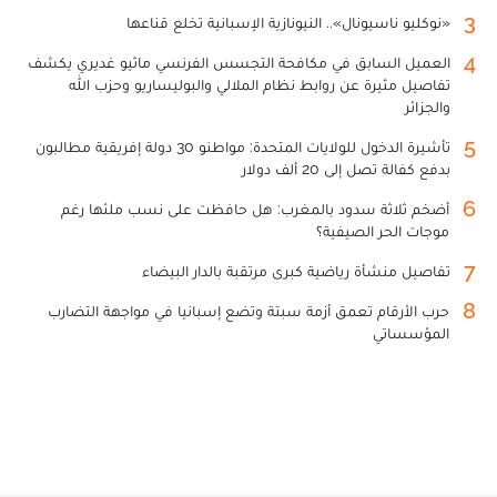
3
«نوكليو ناسيونال».. النيونازية الإسبانية تخلع قناعها
4
العميل السابق في مكافحة التجسس الفرنسي ماثيو غديري يكشف
تفاصيل مثيرة عن روابط نظام الملالي والبوليساريو وحزب الله
والجزائر
5
تأشيرة الدخول للولايات المتحدة: مواطنو 30 دولة إفريقية مطالبون
بدفع كفالة تصل إلى 20 ألف دولار
6
أضخم ثلاثة سدود بالمغرب: هل حافظت على نسب ملئها رغم
موجات الحر الصيفية؟
7
تفاصيل منشأة رياضية كبرى مرتقبة بالدار البيضاء
8
حرب الأرقام تعمق أزمة سبتة وتضع إسبانيا في مواجهة التضارب
المؤسساتي