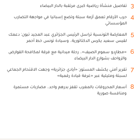
3
تفاصيل منشأة رياضية كبرى مرتقبة بالدار البيضاء
4
حرب الأرقام تعمق أزمة سبتة وتضع إسبانيا في مواجهة التضارب
المؤسساتي
5
المعارضة التونسية تراسل الرئيس الجزائري عبد المجيد تبون: دعمك
لقيس سعيد يكرس الدكتاتورية.. وسيادة تونس خط أحمر
6
«مطارِدو سموم الصيف».. رحلة ميدانية مع فرقة لمكافحة القوارض
والزواحف بشوارع الدار البيضاء
7
تقرير أمني يكشف المستور: «أيادي جزائرية» وجهت الاقتحام الجماعي
لسبتة ومليلية عبر «غرفة قيادة رقمية»
8
أسعار المحروقات بالمغرب تقفز بدرهم واحد.. مضاربات مستمرة
ومنافسة صورية