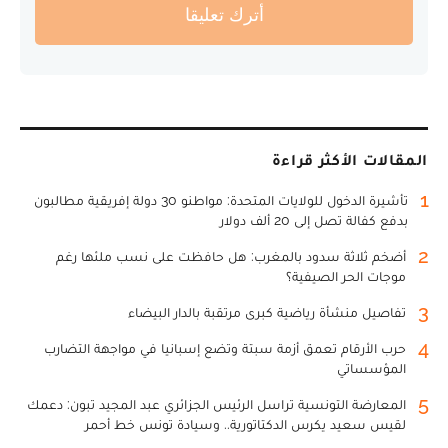
أترك تعليقا
المقالات الأكثر قراءة
1
تأشيرة الدخول للولايات المتحدة: مواطنو 30 دولة إفريقية مطالبون
بدفع كفالة تصل إلى 20 ألف دولار
2
أضخم ثلاثة سدود بالمغرب: هل حافظت على نسب ملئها رغم
موجات الحر الصيفية؟
3
تفاصيل منشأة رياضية كبرى مرتقبة بالدار البيضاء
4
حرب الأرقام تعمق أزمة سبتة وتضع إسبانيا في مواجهة التضارب
المؤسساتي
5
المعارضة التونسية تراسل الرئيس الجزائري عبد المجيد تبون: دعمك
لقيس سعيد يكرس الدكتاتورية.. وسيادة تونس خط أحمر