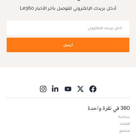
أدخل بريدك الإلكتروني للتوصل بآخر الأخبار Le360
أرسل
ns in new window
360 في نقرة واحدة
سياسة
اقتصاد
مجتمع