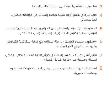
3
تفاصيل منشأة رياضية كبرى مرتقبة بالدار البيضاء
4
حرب الأرقام تعمق أزمة سبتة وتضع إسبانيا في مواجهة التضارب
المؤسساتي
5
المعارضة التونسية تراسل الرئيس الجزائري عبد المجيد تبون: دعمك
لقيس سعيد يكرس الدكتاتورية.. وسيادة تونس خط أحمر
6
«مطارِدو سموم الصيف».. رحلة ميدانية مع فرقة لمكافحة القوارض
والزواحف بشوارع الدار البيضاء
7
تقرير أمني يكشف المستور: «أيادي جزائرية» وجهت الاقتحام الجماعي
لسبتة ومليلية عبر «غرفة قيادة رقمية»
8
أسعار المحروقات بالمغرب تقفز بدرهم واحد.. مضاربات مستمرة
ومنافسة صورية