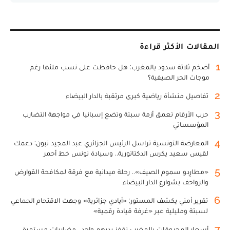
المقالات الأكثر قراءة
1
أضخم ثلاثة سدود بالمغرب: هل حافظت على نسب ملئها رغم
موجات الحر الصيفية؟
2
تفاصيل منشأة رياضية كبرى مرتقبة بالدار البيضاء
3
حرب الأرقام تعمق أزمة سبتة وتضع إسبانيا في مواجهة التضارب
المؤسساتي
4
المعارضة التونسية تراسل الرئيس الجزائري عبد المجيد تبون: دعمك
لقيس سعيد يكرس الدكتاتورية.. وسيادة تونس خط أحمر
5
«مطارِدو سموم الصيف».. رحلة ميدانية مع فرقة لمكافحة القوارض
والزواحف بشوارع الدار البيضاء
6
تقرير أمني يكشف المستور: «أيادي جزائرية» وجهت الاقتحام الجماعي
لسبتة ومليلية عبر «غرفة قيادة رقمية»
7
أسعار المحروقات بالمغرب تقفز بدرهم واحد.. مضاربات مستمرة