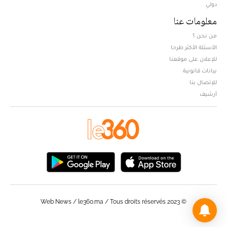
دولي
معلومات عنا
من نحن ؟
الأسئلة الأكثر طرحا
للإعلان على موقعنا
بيانات قانونية
للإتصال بنا
أرشيف
© Web News / le360.ma / Tous droits réservés 2023