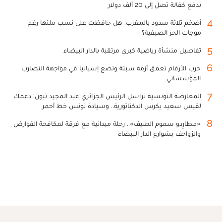
بدفع كفالة تصل إلى 20 ألف دولار
4
أضخم ثلاثة سدود بالمغرب: هل حافظت على نسب ملئها رغم
موجات الحر الصيفية؟
5
تفاصيل منشأة رياضية كبرى مرتقبة بالدار البيضاء
6
حرب الأرقام تعمق أزمة سبتة وتضع إسبانيا في مواجهة التضارب
المؤسساتي
7
المعارضة التونسية تراسل الرئيس الجزائري عبد المجيد تبون: دعمك
لقيس سعيد يكرس الدكتاتورية.. وسيادة تونس خط أحمر
8
«مطارِدو سموم الصيف».. رحلة ميدانية مع فرقة لمكافحة القوارض
والزواحف بشوارع الدار البيضاء