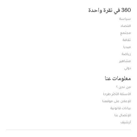
360 في نقرة واحدة
سياسة
اقتصاد
مجتمع
ثقافة
ميديا
Opens in new window
رياضة
مشاهير
دولي
معلومات عنا
من نحن ؟
الأسئلة الأكثر طرحا
للإعلان على موقعنا
بيانات قانونية
للإتصال بنا
أرشيف