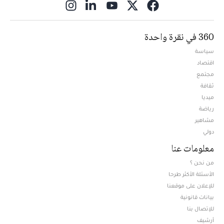
ns in new window
360 في نقرة واحدة
سياسة
اقتصاد
مجتمع
ثقافة
ميديا
Opens in new window
رياضة
مشاهير
دولي
معلومات عنا
من نحن ؟
الأسئلة الأكثر طرحا
للإعلان على موقعنا
بيانات قانونية
للإتصال بنا
أرشيف