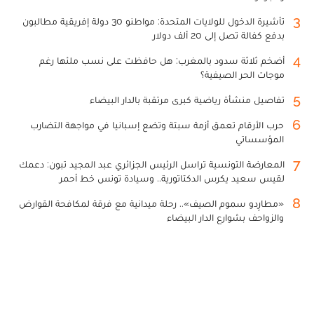
3
تأشيرة الدخول للولايات المتحدة: مواطنو 30 دولة إفريقية مطالبون
بدفع كفالة تصل إلى 20 ألف دولار
4
أضخم ثلاثة سدود بالمغرب: هل حافظت على نسب ملئها رغم
موجات الحر الصيفية؟
5
تفاصيل منشأة رياضية كبرى مرتقبة بالدار البيضاء
6
حرب الأرقام تعمق أزمة سبتة وتضع إسبانيا في مواجهة التضارب
المؤسساتي
7
المعارضة التونسية تراسل الرئيس الجزائري عبد المجيد تبون: دعمك
لقيس سعيد يكرس الدكتاتورية.. وسيادة تونس خط أحمر
8
«مطارِدو سموم الصيف».. رحلة ميدانية مع فرقة لمكافحة القوارض
والزواحف بشوارع الدار البيضاء