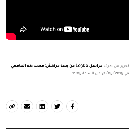
تحرير من طرف
مراسل Le360 من جهة مراكش: محمد طه الجامعي
في 31/05/2019 على الساعة 11:05