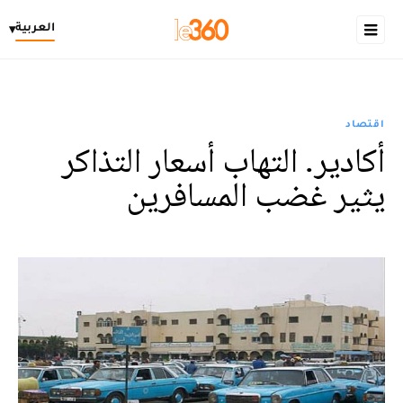
العربية
▾
اقتصاد
أكادير. التهاب أسعار التذاكر
يثير غضب المسافرين