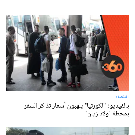
اقتصاد
بالفيديو: "الكورتيا" يلهبون أسعار تذاكر السفر
بمحطة "ولاد زيان"