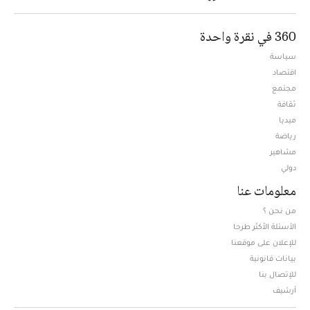
360 في نقرة واحدة
سياسة
اقتصاد
مجتمع
ثقافة
ميديا
Opens in new window
رياضة
مشاهير
دولي
معلومات عنا
من نحن ؟
الأسئلة الأكثر طرحا
للإعلان على موقعنا
بيانات قانونية
للإتصال بنا
أرشيف