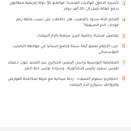
3
تأشيرة الدخول للولايات المتحدة: مواطنو 30 دولة إفريقية مطالبون
بدفع كفالة تصل إلى 20 ألف دولار
4
أضخم ثلاثة سدود بالمغرب: هل حافظت على نسب ملئها رغم
موجات الحر الصيفية؟
5
تفاصيل منشأة رياضية كبرى مرتقبة بالدار البيضاء
6
حرب الأرقام تعمق أزمة سبتة وتضع إسبانيا في مواجهة التضارب
المؤسساتي
7
المعارضة التونسية تراسل الرئيس الجزائري عبد المجيد تبون: دعمك
لقيس سعيد يكرس الدكتاتورية.. وسيادة تونس خط أحمر
8
«مطارِدو سموم الصيف».. رحلة ميدانية مع فرقة لمكافحة القوارض
والزواحف بشوارع الدار البيضاء