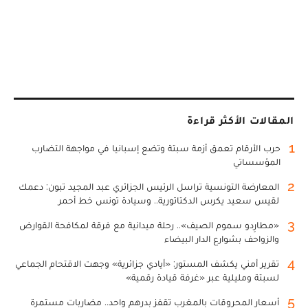
المقالات الأكثر قراءة
1
حرب الأرقام تعمق أزمة سبتة وتضع إسبانيا في مواجهة التضارب
المؤسساتي
2
المعارضة التونسية تراسل الرئيس الجزائري عبد المجيد تبون: دعمك
لقيس سعيد يكرس الدكتاتورية.. وسيادة تونس خط أحمر
3
«مطارِدو سموم الصيف».. رحلة ميدانية مع فرقة لمكافحة القوارض
والزواحف بشوارع الدار البيضاء
4
تقرير أمني يكشف المستور: «أيادي جزائرية» وجهت الاقتحام الجماعي
لسبتة ومليلية عبر «غرفة قيادة رقمية»
5
أسعار المحروقات بالمغرب تقفز بدرهم واحد.. مضاربات مستمرة