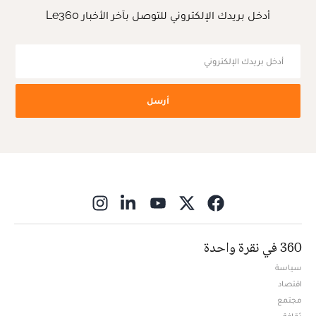
أدخل بريدك الإلكتروني للتوصل بآخر الأخبار Le360
أرسل
ns in new window
360 في نقرة واحدة
سياسة
اقتصاد
مجتمع