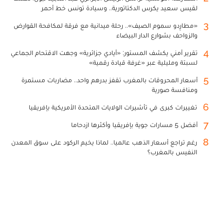
لقيس سعيد يكرس الدكتاتورية.. وسيادة تونس خط أحمر
3
«مطارِدو سموم الصيف».. رحلة ميدانية مع فرقة لمكافحة القوارض
والزواحف بشوارع الدار البيضاء
4
تقرير أمني يكشف المستور: «أيادي جزائرية» وجهت الاقتحام الجماعي
لسبتة ومليلية عبر «غرفة قيادة رقمية»
5
أسعار المحروقات بالمغرب تقفز بدرهم واحد.. مضاربات مستمرة
ومنافسة صورية
6
تغييرات كبرى في تأشيرات الولايات المتحدة الأمريكية بإفريقيا
7
أفضل 5 مسارات جوية بإفريقيا وأكثرها ازدحاما
8
رغم تراجع أسعار الذهب عالميا.. لماذا يخيم الركود على سوق المعدن
النفيس بالمغرب؟