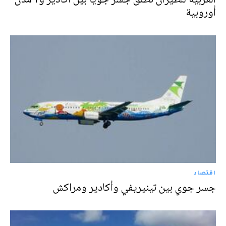
أوروبية
اقتصاد
جسر جوي بين تينيريفي وأكادير ومراكش