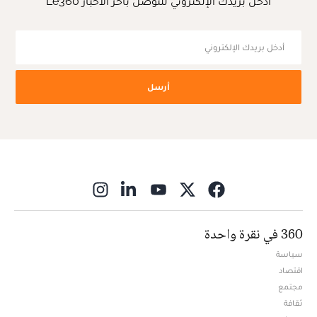
أدخل بريدك الإلكتروني للتوصل بآخر الأخبار Le360
أرسل
ns in new window
360 في نقرة واحدة
سياسة
اقتصاد
مجتمع
ثقافة