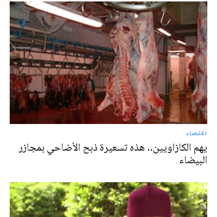
اقتصاد
يهم الكازاويين.. هذه تسعيرة ذبح الأضاحي بمجازر
البيضاء