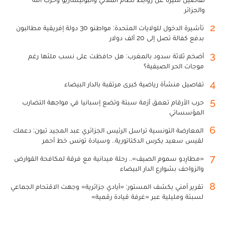
والجزائر
2
تأشيرة الدخول للولايات المتحدة: مواطنو 30 دولة إفريقية مطالبون
بدفع كفالة تصل إلى 20 ألف دولار
3
أضخم ثلاثة سدود بالمغرب: هل حافظت على نسب ملئها رغم
موجات الحر الصيفية؟
4
تفاصيل منشأة رياضية كبرى مرتقبة بالدار البيضاء
5
حرب الأرقام تعمق أزمة سبتة وتضع إسبانيا في مواجهة التضارب
المؤسساتي
6
المعارضة التونسية تراسل الرئيس الجزائري عبد المجيد تبون: دعمك
لقيس سعيد يكرس الدكتاتورية.. وسيادة تونس خط أحمر
7
«مطارِدو سموم الصيف».. رحلة ميدانية مع فرقة لمكافحة القوارض
والزواحف بشوارع الدار البيضاء
8
تقرير أمني يكشف المستور: «أيادي جزائرية» وجهت الاقتحام الجماعي
لسبتة ومليلية عبر «غرفة قيادة رقمية»