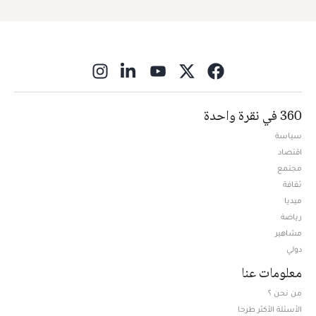
ns in new window
360 في نقرة واحدة
سياسة
اقتصاد
مجتمع
ثقافة
ميديا
Opens in new window
رياضة
مشاهير
دولي
معلومات عنا
من نحن ؟
الأسئلة الأكثر طرحا