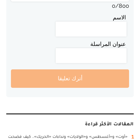
0
/
800
الاسم
عنوان المراسلة
أترك تعليقا
المقالات الأكثر قراءة
1
«أوت» و«أغسطس» و«الولايات» ونداءات «الحريك».. كيف فضحت