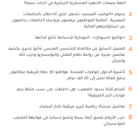
اللغة بصمات الأجهزة العسكرية الجزائرية في أحداث سبتة؟
2
رسوم «التوقيت الميسر» تشعل فتيل الاحتقان بالجامعات
المغربية.. الطلبة الموظفون يرفضون ورؤساء الجامعات يدافعون
عن استقلاليتهم المالية
3
«نوكليو ناسيونال».. النيونازية الإسبانية تخلع قناعها
4
العميل السابق في مكافحة التجسس الفرنسي ماثيو غديري يكشف
تفاصيل مثيرة عن روابط نظام الملالي والبوليساريو وحزب الله
والجزائر
5
تأشيرة الدخول للولايات المتحدة: مواطنو 30 دولة إفريقية مطالبون
بدفع كفالة تصل إلى 20 ألف دولار
6
أضخم ثلاثة سدود بالمغرب: هل حافظت على نسب ملئها رغم
موجات الحر الصيفية؟
7
تفاصيل منشأة رياضية كبرى مرتقبة بالدار البيضاء
8
حرب الأرقام تعمق أزمة سبتة وتضع إسبانيا في مواجهة التضارب
المؤسساتي