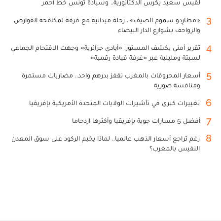
لقيس سعيد يكرس الدكتاتورية.. وسيادة تونس خط أحمر
3
«مطارِدو سموم الصيف».. رحلة ميدانية مع فرقة لمكافحة القوارض
والزواحف بشوارع الدار البيضاء
4
تقرير أمني يكشف المستور: «أيادي جزائرية» وجهت الاقتحام الجماعي
لسبتة ومليلية عبر «غرفة قيادة رقمية»
5
أسعار المحروقات بالمغرب تقفز بدرهم واحد.. مضاربات مستمرة
ومنافسة صورية
6
تغييرات كبرى في تأشيرات الولايات المتحدة الأمريكية بإفريقيا
7
أفضل 5 مسارات جوية بإفريقيا وأكثرها ازدحاما
8
رغم تراجع أسعار الذهب عالميا.. لماذا يخيم الركود على سوق المعدن
النفيس بالمغرب؟