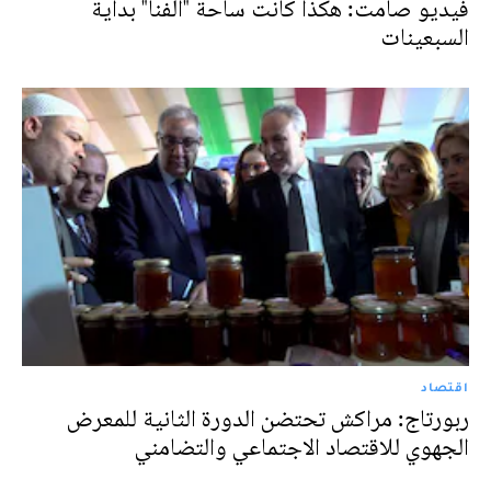
فيديو صامت: هكذا كانت ساحة "الفنا" بداية
السبعينات
اقتصاد
ربورتاج: مراكش تحتضن الدورة الثانية للمعرض
الجهوي للاقتصاد الاجتماعي والتضامني