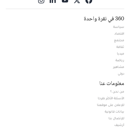
360 في نقرة واحدة
سياسة
اقتصاد
مجتمع
ثقافة
ميديا
Opens in new window
رياضة
مشاهير
دولي
معلومات عنا
من نحن ؟
الأسئلة الأكثر طرحا
للإعلان على موقعنا
بيانات قانونية
للإتصال بنا
أرشيف