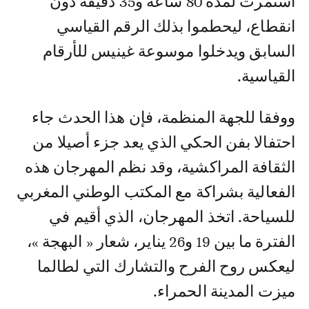
استمرت لمدة 80 ساعة و35 دقيقة دون
انقطاع، ليحطموا بذلك الرقم القياسي
السابق ويدخلوا موسوعة غينيس للأرقام
القياسية.
ووفقا للجهة المنظمة، فإن هذا الحدث جاء
احتفالا بفن الحكي الذي يعد جزء أصيلا من
الثقافة المراكشية، وقد نظم المهرجان هذه
الفعالية بشراكة مع المكتب الوطني المغربي
للسياحة. اتخذ المهرجان، الذي أقيم في
الفترة ما بين 19 و26 يناير، شعار « البهجة »،
ليعكس روح الفرح والتشارك التي لطالما
ميزت المدينة الحمراء.