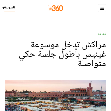
العربية
▾
ثقافة
مراكش تدخل موسوعة
غينيس بأطول جلسة حكي
متواصلة