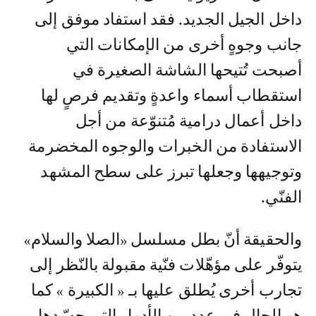
داخل الجيل الجديد. فقد استفاد موفق إلى
جانب وجوهٍ أخرى من الإمكانات التي
أصبحت تُتيحها الشاشة الصغيرة في
استقطاب أسماء واعدةٍ وتقديم فرصٍ لها
داخل أعمال درامية مُتنوّعة من أجل
الاستفادة من الخبرات والوجوه المخضرمة
وتوجيهها وجعلها تبرز على سطح المشهد
الفنّي.
والحقيقة أنّ بطل مسلسل «الصلا والسلام»
يتوفّر على مؤهّلات فنّية مقبولة بالنّظر إلى
تجارب أخرى يُطلق عليها بـ « الكبيرة » كما
هو الحال في عددٍ من الأدوار التي جسّدها