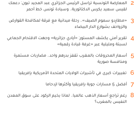
2
المعارضة التونسية تراسل الرئيس الجزائري عبد المجيد تبون: دعمك
لقيس سعيد يكرس الدكتاتورية.. وسيادة تونس خط أحمر
3
«مطارِدو سموم الصيف».. رحلة ميدانية مع فرقة لمكافحة القوارض
والزواحف بشوارع الدار البيضاء
4
تقرير أمني يكشف المستور: «أيادي جزائرية» وجهت الاقتحام الجماعي
لسبتة ومليلية عبر «غرفة قيادة رقمية»
5
أسعار المحروقات بالمغرب تقفز بدرهم واحد.. مضاربات مستمرة
ومنافسة صورية
6
تغييرات كبرى في تأشيرات الولايات المتحدة الأمريكية بإفريقيا
7
أفضل 5 مسارات جوية بإفريقيا وأكثرها ازدحاما
8
رغم تراجع أسعار الذهب عالميا.. لماذا يخيم الركود على سوق المعدن
النفيس بالمغرب؟