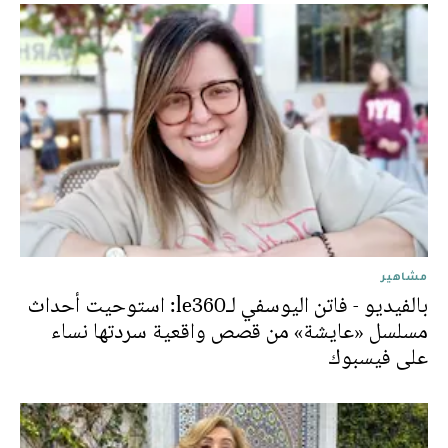
مشاهير
بالفيديو - فاتن اليوسفي لـle360: استوحيت أحداث
مسلسل «عايشة» من قصص واقعية سردتها نساء
على فيسبوك