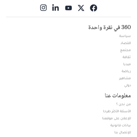
ns in new window
360 في نقرة واحدة
سياسة
اقتصاد
مجتمع
ثقافة
ميديا
Opens in new window
رياضة
مشاهير
دولي
معلومات عنا
من نحن ؟
الأسئلة الأكثر طرحا
للإعلان على موقعنا
بيانات قانونية
للإتصال بنا