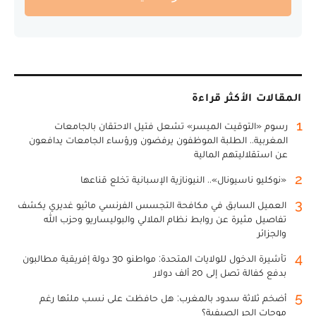
المقالات الأكثر قراءة
1
رسوم «التوقيت الميسر» تشعل فتيل الاحتقان بالجامعات
المغربية.. الطلبة الموظفون يرفضون ورؤساء الجامعات يدافعون
عن استقلاليتهم المالية
2
«نوكليو ناسيونال».. النيونازية الإسبانية تخلع قناعها
3
العميل السابق في مكافحة التجسس الفرنسي ماثيو غديري يكشف
تفاصيل مثيرة عن روابط نظام الملالي والبوليساريو وحزب الله
والجزائر
4
تأشيرة الدخول للولايات المتحدة: مواطنو 30 دولة إفريقية مطالبون
بدفع كفالة تصل إلى 20 ألف دولار
5
أضخم ثلاثة سدود بالمغرب: هل حافظت على نسب ملئها رغم
موجات الحر الصيفية؟