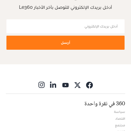
أدخل بريدك الإلكتروني للتوصل بآخر الأخبار Le360
أرسل
ns in new window
360 في نقرة واحدة
سياسة
اقتصاد
مجتمع