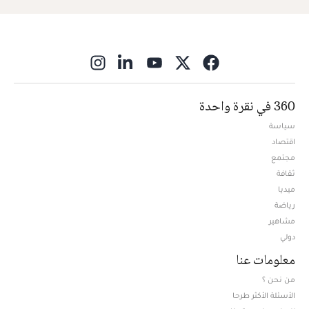
ns in new window
360 في نقرة واحدة
سياسة
اقتصاد
مجتمع
ثقافة
ميديا
Opens in new window
رياضة
مشاهير
دولي
معلومات عنا
من نحن ؟
الأسئلة الأكثر طرحا