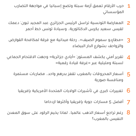
1
حرب الأرقام تعمق أزمة سبتة وتضع إسبانيا في مواجهة التضارب
المؤسساتي
2
المعارضة التونسية تراسل الرئيس الجزائري عبد المجيد تبون: دعمك
لقيس سعيد يكرس الدكتاتورية.. وسيادة تونس خط أحمر
3
«مطارِدو سموم الصيف».. رحلة ميدانية مع فرقة لمكافحة القوارض
والزواحف بشوارع الدار البيضاء
4
تقرير أمني يكشف المستور: «أيادي جزائرية» وجهت الاقتحام الجماعي
لسبتة ومليلية عبر «غرفة قيادة رقمية»
5
أسعار المحروقات بالمغرب تقفز بدرهم واحد.. مضاربات مستمرة
ومنافسة صورية
6
تغييرات كبرى في تأشيرات الولايات المتحدة الأمريكية بإفريقيا
7
أفضل 5 مسارات جوية بإفريقيا وأكثرها ازدحاما
8
رغم تراجع أسعار الذهب عالميا.. لماذا يخيم الركود على سوق المعدن
النفيس بالمغرب؟