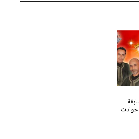
ابقة
 حوادث