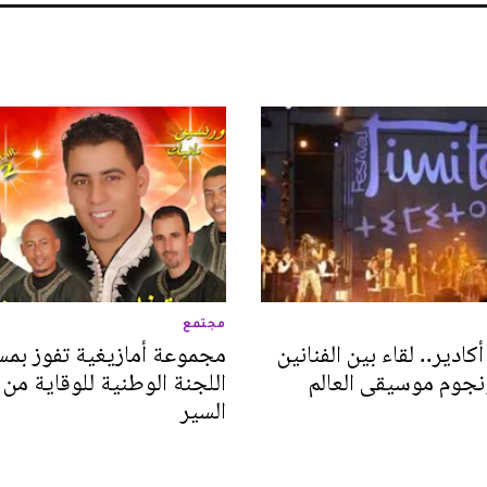
مجتمع
أكادير.. لقاء بين الفنانين
مجموعة أمازيغية تفوز بمس
ونجوم موسيقى العالم
اللجنة الوطنية للوقاية من
السير