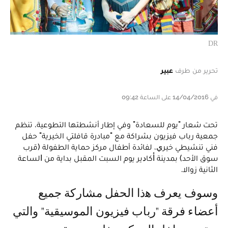
DR
تحرير من طرف
عبير
في 14/04/2016 على الساعة 09:42
تحت شعار "يوم للسعادة" وفي إطار أنشطتها التطوعية، تنظم
جمعية رباب فيزيون بشراكة مع "مبادرة قافلتي الخيرية" ﺣﻔﻞ
ﻓﻨﻲ تنشيطي ﺧﻴﺮﻱ، لفائدة أطفال مركز حماية الطفولة (قرب
سوق الأحد) ﺑﻤﺪﻳﻨﺔ ﺃﻛﺎﺩﻳﺮ يوم السبت المقبل بداية ﻣﻦ ﺍﻟﺴﺎﻋﺔ
الثانية زوالا.
ﻭﺳﻮﻑ ﻳﻌﺮﻑ ﻫذﺍ ﺍﻟﺤﻔﻞ ﻣﺸﺎﺭﻛﺔ جميع
أعضاء فرقة "رباب فيزيون الموسيقية" والتي