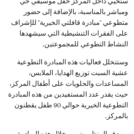
ستحيي داخل المركز حفل موسيقي حي
ومباشر بالمناسبة، ﺑﺎﻹﺿﺎﻓﺔ إلى حضور
متطوعي "مبادرة قافلتي الخيرية" للإشراف
على الفقرات التنشيطية التي سيشهدها
النشاط التطوعي للمجموعتين.
وستتخلل ﻓﻌﺎﻟﻴﺎﺕ ﻫذﻩ ﺍﻟﻤﺒﺎﺩﺭﺓ التطوعية
عشية السبت ﺗﻮﺯﻳﻊ الهدايا، الملابس،
المساعدات والحلويات على أطفال المركز،
حيث ﻳﻘﺪﺭ ﻋﺪﺩ ﺍﻟﻤﺴﺘﻔﻴﺪﻳﻦ ﻣﻦ ﻫذﻩ ﺍﻟﻤﺒﺎﺩﺭﺓ
التطوعية الخيرية حوالي 90 ﻃﻔﻞ يقطنون
بالمركز.