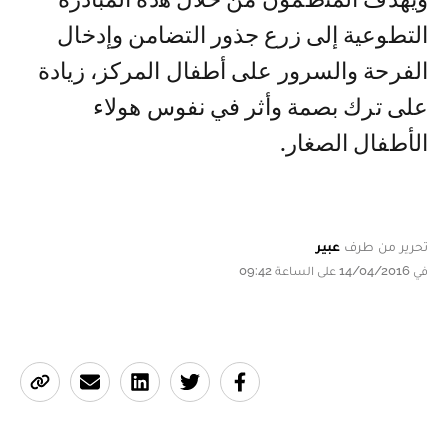
ﻭﻳﻬﺪﻑ ﺍﻟﻤﻨظﻤﻮﻥ ﻣﻦ ﺧﻼﻝ ﻫذﻩ ﺍﻟﻤﺒﺎﺩﺭﺓ
التطوعية إﻟﻰ ﺯﺭﻉ ﺟﺬﻭﺭ ﺍﻟﺘﻀﺎﻣﻦ وإدخال
الفرحة والسرور على أطفال المركز، زيادة
على ترك بصمة وأثر في نفوس هولاء
الأطفال الصغار.
تحرير من طرف
عبير
في 14/04/2016 على الساعة 09:42