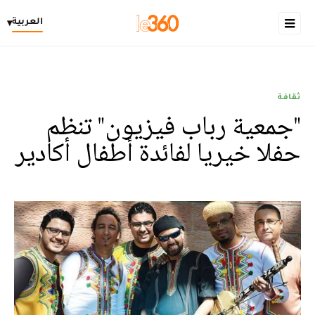
العربية
▾
ثقافة
"جمعية رباب فيزيون" تنظم
حفلا خيريا لفائدة أطفال أكادير