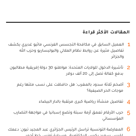
المقالات الأكثر قراءة
1
العميل السابق في مكافحة التجسس الفرنسي ماثيو غديري يكشف
تفاصيل مثيرة عن روابط نظام الملالي والبوليساريو وحزب الله
والجزائر
2
تأشيرة الدخول للولايات المتحدة: مواطنو 30 دولة إفريقية مطالبون
بدفع كفالة تصل إلى 20 ألف دولار
3
أضخم ثلاثة سدود بالمغرب: هل حافظت على نسب ملئها رغم
موجات الحر الصيفية؟
4
تفاصيل منشأة رياضية كبرى مرتقبة بالدار البيضاء
5
حرب الأرقام تعمق أزمة سبتة وتضع إسبانيا في مواجهة التضارب
المؤسساتي
6
المعارضة التونسية تراسل الرئيس الجزائري عبد المجيد تبون: دعمك
لقيس سعيد يكرس الدكتاتورية.. وسيادة تونس خط أحمر