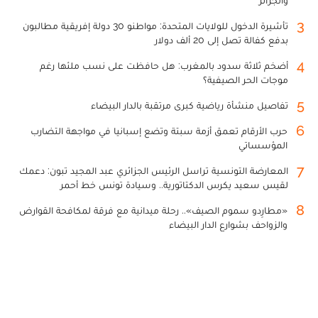
3
تأشيرة الدخول للولايات المتحدة: مواطنو 30 دولة إفريقية مطالبون
بدفع كفالة تصل إلى 20 ألف دولار
4
أضخم ثلاثة سدود بالمغرب: هل حافظت على نسب ملئها رغم
موجات الحر الصيفية؟
5
تفاصيل منشأة رياضية كبرى مرتقبة بالدار البيضاء
6
حرب الأرقام تعمق أزمة سبتة وتضع إسبانيا في مواجهة التضارب
المؤسساتي
7
المعارضة التونسية تراسل الرئيس الجزائري عبد المجيد تبون: دعمك
لقيس سعيد يكرس الدكتاتورية.. وسيادة تونس خط أحمر
8
«مطارِدو سموم الصيف».. رحلة ميدانية مع فرقة لمكافحة القوارض
والزواحف بشوارع الدار البيضاء