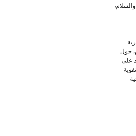
والسلام،
رية
، حول
د على
قوية
ية