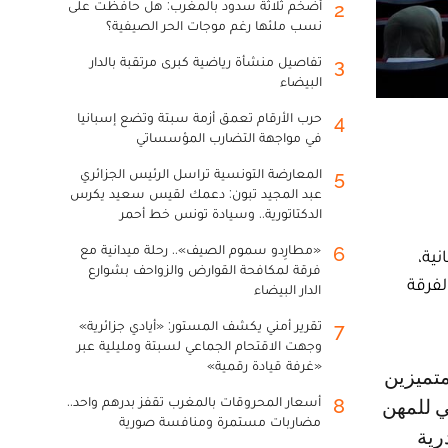
أضخم ثلاثة سدود بالمغرب: هل حافظت على
2
نسب ملئها رغم موجات الحر الصيفية؟
تفاصيل منشأة رياضية كبرى مرتقبة بالدار
3
البيضاء
حرب الأرقام تعمق أزمة سبتة وتضع إسبانيا
4
في مواجهة التضارب المؤسساتي
المعارضة التونسية تراسل الرئيس الجزائري
5
عبد المجيد تبون: دعمك لقيس سعيد يكرس
الدكتاتورية.. وسيادة تونس خط أحمر
«مطارِدو سموم الصيف».. رحلة ميدانية مع
6
ية،
فرقة لمكافحة القوارض والزواحف بشوارع
الفرقة
الدار البيضاء
تقرير أمني يكشف المستور: «أيادي جزائرية»
7
وجهت الاقتحام الجماعي لسبتة ومليلية عبر
«غرفة قيادة رقمية»
أسعار المحروقات بالمغرب تقفز بدرهم واحد..
8
ي للمهن
مضاربات مستمرة ومنافسة صورية
رية