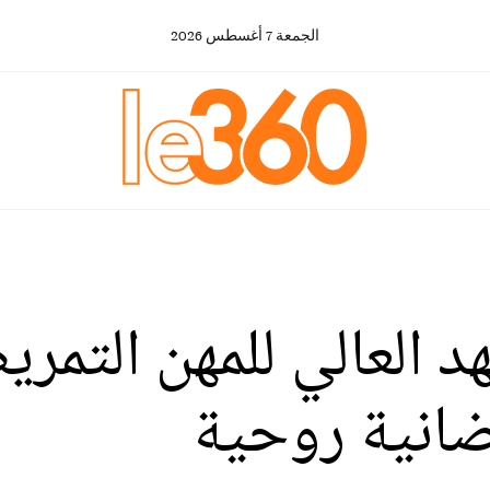
الجمعة
7
أغسطس
2026
هد العالي للمهن التمر
انية روحية