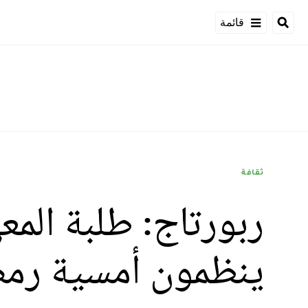
قائمة
ثقافة
ربورتاج: طلبة المع
ينظمون أمسية رمض