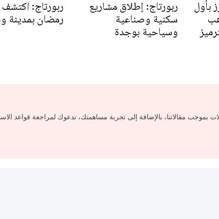
ز بأول
ربورتاج: إطلاق مشاريع
ربورتاج: اكتشف 
هب
سكنية وصناعية
رمضان بمدينة و
رميز
وسياحية بوجدة
لات بموجب مقالاتنا، بالإضافة إلى تجربة مساهمتك، ندعوك لمراجعة قواعد الاس