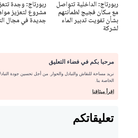
ربورتاج: الداخلية تتواصل
ربورتاج: وجدة تتعز
مع سكان فجيج لطمأنتهم
مشروع لتعزيز موا
بشأن تفويت تدبير الماء
جديدة في مجال الت
لشركة
مرحبا بكم في فضاء التعليق
نريد مساحة للنقاش والتبادل والحوار. من أجل تحسين جودة التباد
الخاصة بنا.
اقرأ ميثاقنا
تعليقاتكم