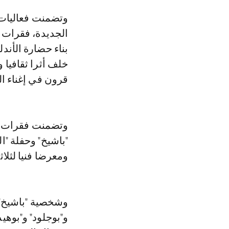
وتضمنت فعاليات هذه الدورة، التي تأتي في سياق الاحتفال بالسنة الأمازيغية
الجديدة، فقرات 
بناء حضارة الأند
قرون في إغناء ال
وتضمنت فقرات ا
"باشيخ" وحفلة "ا
ومعرضا فنيا لثلاث
وشخصية "باشيخ"،
و"بوجلود" و"بوهيد