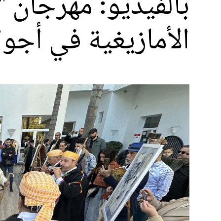
بالفيديو: مهرجان 
الأمازيغية في أجو