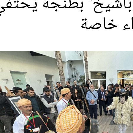
"باشيخ" بطنجة يحتفي
اء خاصة