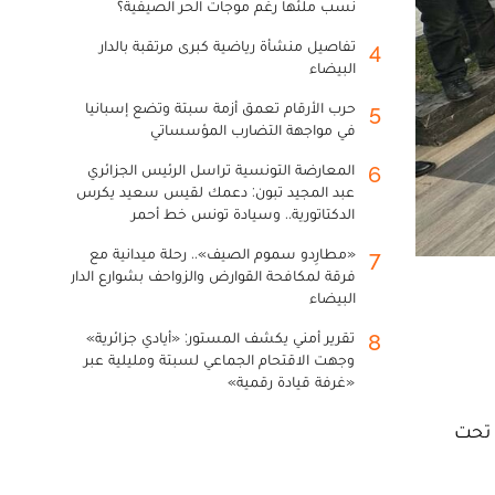
نسب ملئها رغم موجات الحر الصيفية؟
تفاصيل منشأة رياضية كبرى مرتقبة بالدار
4
البيضاء
حرب الأرقام تعمق أزمة سبتة وتضع إسبانيا
5
في مواجهة التضارب المؤسساتي
المعارضة التونسية تراسل الرئيس الجزائري
6
عبد المجيد تبون: دعمك لقيس سعيد يكرس
الدكتاتورية.. وسيادة تونس خط أحمر
«مطارِدو سموم الصيف».. رحلة ميدانية مع
7
فرقة لمكافحة القوارض والزواحف بشوارع الدار
البيضاء
تقرير أمني يكشف المستور: «أيادي جزائرية»
8
وجهت الاقتحام الجماعي لسبتة ومليلية عبر
«غرفة قيادة رقمية»
 تحت