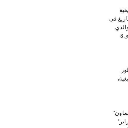
ازيغ في
والذي
خلف أثرا ثقافيا واجتماعيا لا يمكن نكرانه، وكذا مساهمة الأمازيغ على مدى 8
ور
غية،
ماون"
اير"