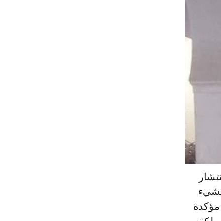
نتشار
الشيء
 مؤكدة