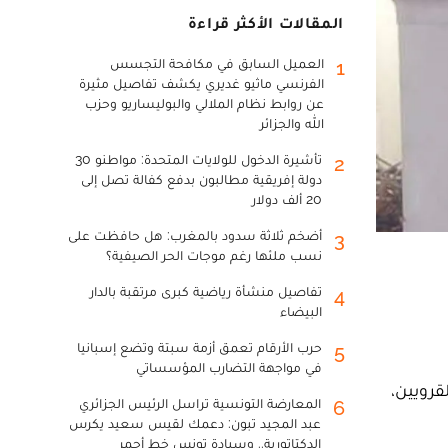
المقالات الأكثر قراءة
العميل السابق في مكافحة التجسس
1
الفرنسي ماثيو غديري يكشف تفاصيل مثيرة
عن روابط نظام الملالي والبوليساريو وحزب
الله والجزائر
تأشيرة الدخول للولايات المتحدة: مواطنو 30
2
دولة إفريقية مطالبون بدفع كفالة تصل إلى
20 ألف دولار
أضخم ثلاثة سدود بالمغرب: هل حافظت على
3
نسب ملئها رغم موجات الحر الصيفية؟
تفاصيل منشأة رياضية كبرى مرتقبة بالدار
4
البيضاء
حرب الأرقام تعمق أزمة سبتة وتضع إسبانيا
5
في مواجهة التضارب المؤسساتي
قرويين،
المعارضة التونسية تراسل الرئيس الجزائري
6
عبد المجيد تبون: دعمك لقيس سعيد يكرس
الدكتاتورية.. وسيادة تونس خط أحمر