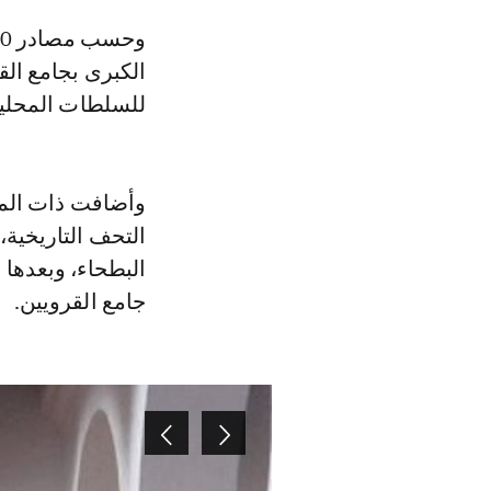
وحسب مصادر Le360 من عين المكان، فقد جرت عملية إعادة وتركيب الثريا
الكبرى بجامع ال
للسلطات المحلية 
وأضافت ذات الم
التحف التاريخية،
البطحاء، وبعدها 
جامع القرويين.