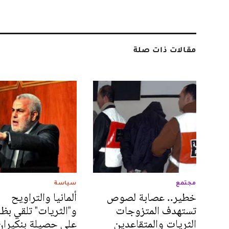
مقالات ذات صلة
مجتمع
سياسة
خطير.. عصابة لصوص
ألمانيا والتراويح
تستهدف المتزوجات
و"الثريات" تلقي بظل
الثريات والمتقاعدين
على حصيلة بنكيران