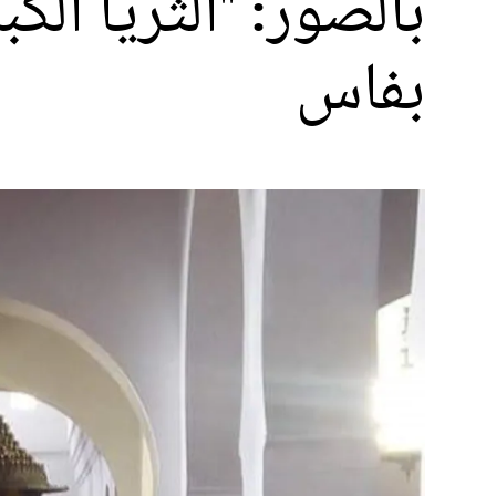
بالصور: "الثريا الك
بفاس