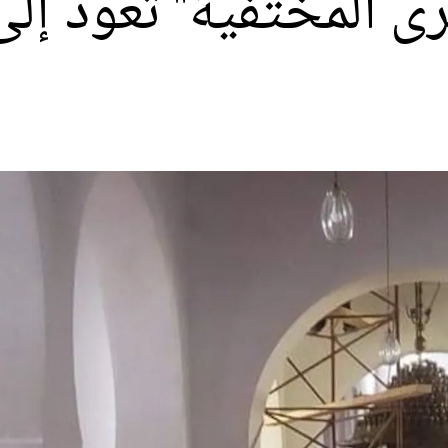
برى المختفية" تعود إل