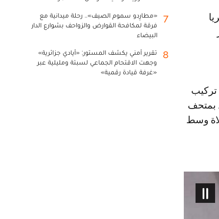
«مطارِدو سموم الصيف».. رحلة ميدانية مع
7
فرقة لمكافحة القوارض والزواحف بشوارع الدار
البيضاء
تقرير أمني يكشف المستور: «أيادي جزائرية»
8
وجهت الاقتحام الجماعي لسبتة ومليلية عبر
«غرفة قيادة رقمية»
تركيب
د بمتحف
لاة وسط