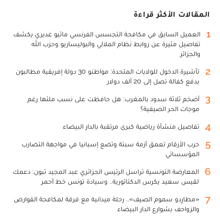
المقالات الأكثر قراءة
1
العميل السابق في مكافحة التجسس الفرنسي ماثيو غديري يكشف
تفاصيل مثيرة عن روابط نظام الملالي والبوليساريو وحزب الله
والجزائر
2
تأشيرة الدخول للولايات المتحدة: مواطنو 30 دولة إفريقية مطالبون
بدفع كفالة تصل إلى 20 ألف دولار
3
أضخم ثلاثة سدود بالمغرب: هل حافظت على نسب ملئها رغم
موجات الحر الصيفية؟
4
تفاصيل منشأة رياضية كبرى مرتقبة بالدار البيضاء
5
حرب الأرقام تعمق أزمة سبتة وتضع إسبانيا في مواجهة التضارب
المؤسساتي
6
المعارضة التونسية تراسل الرئيس الجزائري عبد المجيد تبون: دعمك
لقيس سعيد يكرس الدكتاتورية.. وسيادة تونس خط أحمر
7
«مطارِدو سموم الصيف».. رحلة ميدانية مع فرقة لمكافحة القوارض
والزواحف بشوارع الدار البيضاء