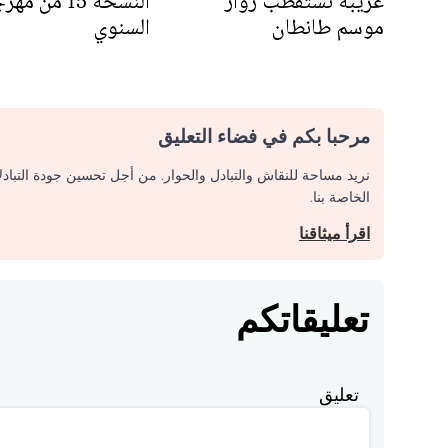
غريبة تستقطب زوار
النسخة 15 من م
موسم طانطان
السنوي
مرحبا بكم في فضاء التعليق
نريد مساحة للنقاش والتبادل والحوار. من أجل تحسين جودة التباد
الخاصة بنا.
اقرأ ميثاقنا
تعليقاتكم
تعليق