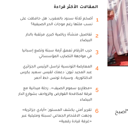
المقالات الأكثر قراءة
أضخم ثلاثة سدود بالمغرب: هل حافظت على
1
نسب ملئها رغم موجات الحر الصيفية؟
تفاصيل منشأة رياضية كبرى مرتقبة بالدار
2
البيضاء
حرب الأرقام تعمق أزمة سبتة وتضع إسبانيا
3
في مواجهة التضارب المؤسساتي
المعارضة التونسية تراسل الرئيس الجزائري
4
عبد المجيد تبون: دعمك لقيس سعيد يكرس
الدكتاتورية.. وسيادة تونس خط أحمر
«مطارِدو سموم الصيف».. رحلة ميدانية مع
5
فرقة لمكافحة القوارض والزواحف بشوارع الدار
البيضاء
تقرير أمني يكشف المستور: «أيادي جزائرية»
6
حكومة، سعد الدين العثماني، اليوم السبت بطانطان، أن موسم طانطان الذي يصل هذه السنة دورته الـ15 "أصبح
وجهت الاقتحام الجماعي لسبتة ومليلية عبر
«غرفة قيادة رقمية»