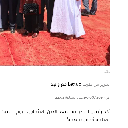
DR
تحرير من طرف
Le360 مع و.م.ع
في 15/06/2019 على الساعة 22:02
معلمة ثقافية مهمة".