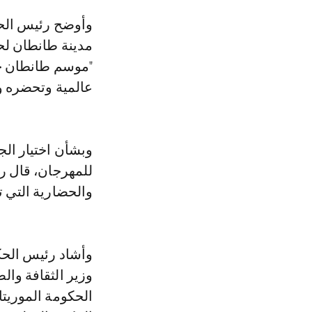
وأوضح رئيس الحكومة، في تصريح لوكالة المغرب العربي للأنباء لدى وصوله
مدينة طانطان لح
"موسم طانطان حا
عالمية وتحضره و
وبشأن اختيار الج
للمهرجان، قال ر
والحضارية التي ت
وأشاد رئيس الحك
وزير الثقافة وال
الحكومة الموريتا