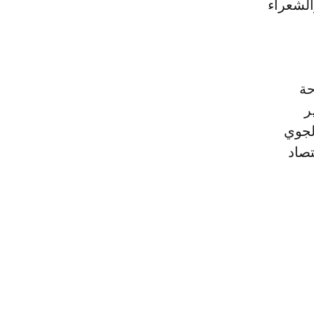
الشعراء
حة
ر
الجوي
تصاد