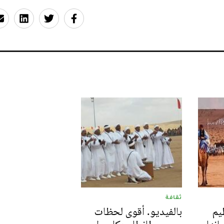
ثقافة
يم
بالفيديو. أقوى لحظات