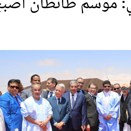
ي: موسم طانطان أصبح