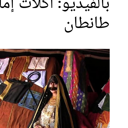
بالفيديو: أكلات إ
طانطان