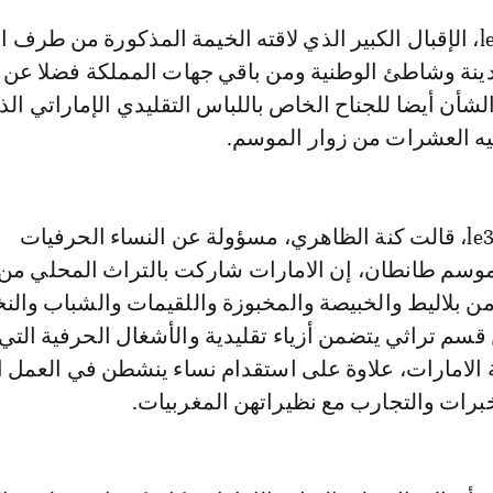
دينة وشاطئ الوطنية ومن باقي جهات المملكة فضلا عن 
لشأن أيضا للجناح الخاص باللباس التقليدي الإماراتي الذي
عليه العشرات من زوار الموسم.
وفي تصريح لـle360، قالت كنة الظاهري، مسؤولة عن النساء الحرفيات
سم طانطان، إن الامارات شاركت بالتراث المحلي من 
من بلاليط والخبيصة والمخبوزة واللقيمات والشباب والن
قسم تراثي يتضمن أزياء تقليدية والأشغال الحرفية التي 
ة الامارات، علاوة على استقدام نساء ينشطن في العمل 
برات والتجارب مع نظيراتهن المغربيات.