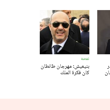
ثقافة
ر
بنيعيش: مهرجان طانطان
ان
كان فكرة الملك