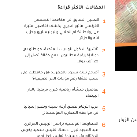
المقالات الأكثر قراءة
العميل السابق في مكافحة التجسس
1
الفرنسي ماثيو غديري يكشف تفاصيل مثيرة
عن روابط نظام الملالي والبوليساريو وحزب
الله والجزائر
تأشيرة الدخول للولايات المتحدة: مواطنو 30
2
دولة إفريقية مطالبون بدفع كفالة تصل إلى
20 ألف دولار
أضخم ثلاثة سدود بالمغرب: هل حافظت على
3
نسب ملئها رغم موجات الحر الصيفية؟
تفاصيل منشأة رياضية كبرى مرتقبة بالدار
4
البيضاء
حرب الأرقام تعمق أزمة سبتة وتضع إسبانيا
5
في مواجهة التضارب المؤسساتي
مها السنوي في نسخته الـ15، عددا هاما من الزوار
المعارضة التونسية تراسل الرئيس الجزائري
6
عبد المجيد تبون: دعمك لقيس سعيد يكرس
الدكتاتورية.. وسيادة تونس خط أحمر