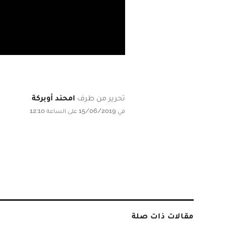
تحرير من طرف
امحند أوبركة
في 15/06/2019 على الساعة 12:10
مقالات ذات صلة