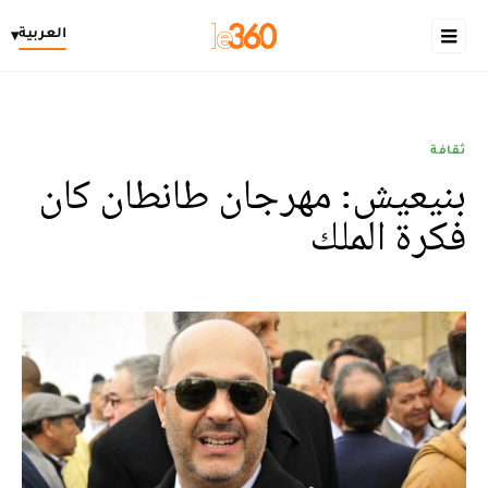
العربية
▾
ثقافة
بنيعيش: مهرجان طانطان كان
فكرة الملك