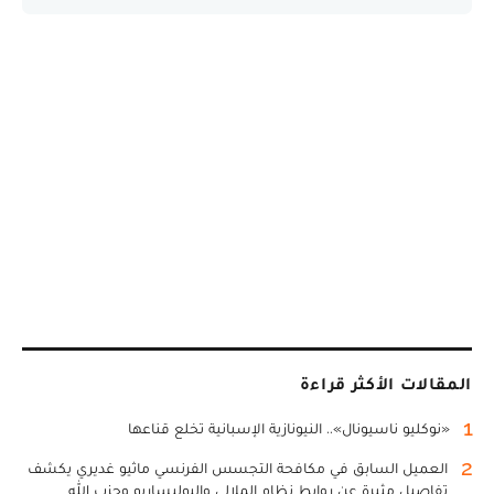
المقالات الأكثر قراءة
1
«نوكليو ناسيونال».. النيونازية الإسبانية تخلع قناعها
2
العميل السابق في مكافحة التجسس الفرنسي ماثيو غديري يكشف
تفاصيل مثيرة عن روابط نظام الملالي والبوليساريو وحزب الله