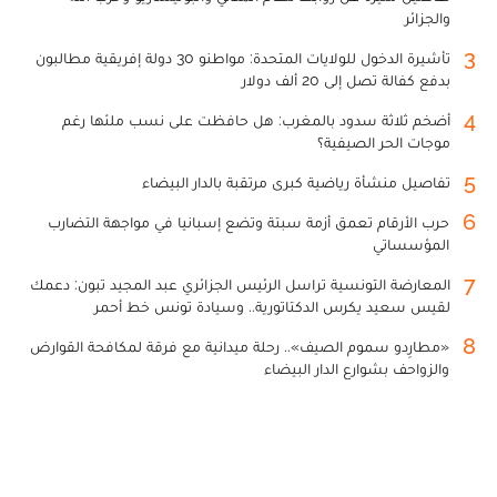
والجزائر
3
تأشيرة الدخول للولايات المتحدة: مواطنو 30 دولة إفريقية مطالبون
بدفع كفالة تصل إلى 20 ألف دولار
4
أضخم ثلاثة سدود بالمغرب: هل حافظت على نسب ملئها رغم
موجات الحر الصيفية؟
5
تفاصيل منشأة رياضية كبرى مرتقبة بالدار البيضاء
6
حرب الأرقام تعمق أزمة سبتة وتضع إسبانيا في مواجهة التضارب
المؤسساتي
7
المعارضة التونسية تراسل الرئيس الجزائري عبد المجيد تبون: دعمك
لقيس سعيد يكرس الدكتاتورية.. وسيادة تونس خط أحمر
8
«مطارِدو سموم الصيف».. رحلة ميدانية مع فرقة لمكافحة القوارض
والزواحف بشوارع الدار البيضاء