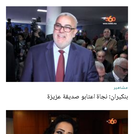
مشاهير
بنكيران: نجاة اعتابو صديقة عزيزة