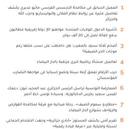
1
العميل السابق في مكافحة التجسس الفرنسي ماثيو غديري يكشف
تفاصيل مثيرة عن روابط نظام الملالي والبوليساريو وحزب الله
والجزائر
2
تأشيرة الدخول للولايات المتحدة: مواطنو 30 دولة إفريقية مطالبون
بدفع كفالة تصل إلى 20 ألف دولار
3
أضخم ثلاثة سدود بالمغرب: هل حافظت على نسب ملئها رغم
موجات الحر الصيفية؟
4
تفاصيل منشأة رياضية كبرى مرتقبة بالدار البيضاء
5
حرب الأرقام تعمق أزمة سبتة وتضع إسبانيا في مواجهة التضارب
المؤسساتي
6
المعارضة التونسية تراسل الرئيس الجزائري عبد المجيد تبون: دعمك
لقيس سعيد يكرس الدكتاتورية.. وسيادة تونس خط أحمر
7
«مطارِدو سموم الصيف».. رحلة ميدانية مع فرقة لمكافحة القوارض
والزواحف بشوارع الدار البيضاء
8
تقرير أمني يكشف المستور: «أيادي جزائرية» وجهت الاقتحام الجماعي
لسبتة ومليلية عبر «غرفة قيادة رقمية»