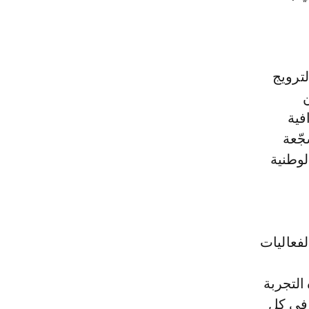
ترويج
فية
جّعة
لوطنية
ت منه الفعاليات
التجربة
 في كل