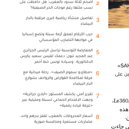
أضخم ثلاثة سدود بالمغرب: هل حافظت على
2
نسب ملئها رغم موجات الحر الصيفية؟
تفاصيل منشأة رياضية كبرى مرتقبة بالدار
3
البيضاء
حرب الأرقام تعمق أزمة سبتة وتضع إسبانيا
4
في مواجهة التضارب المؤسساتي
المعارضة التونسية تراسل الرئيس الجزائري
5
عبد المجيد تبون: دعمك لقيس سعيد يكرس
الدكتاتورية.. وسيادة تونس خط أحمر
أسدل الستار، بحر الأسبوع الجاري، على النسخة الثانية من رالي الدراجات النارية «SAHARA RAID EXPERIENCE»
«مطارِدو سموم الصيف».. رحلة ميدانية مع
6
قين على
فرقة لمكافحة القوارض والزواحف بشوارع
الدار البيضاء
تقرير أمني يكشف المستور: «أيادي جزائرية»
7
وجهت الاقتحام الجماعي لسبتة ومليلية عبر
«غرفة قيادة رقمية»
هذه
أسعار المحروقات بالمغرب تقفز بدرهم واحد..
8
-
مضاربات مستمرة ومنافسة صورية
تي جاءت