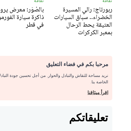
ثقافة
ثقافة
ربورتاج: رالي المسيرة
بالصُوَر: معرض يرو
الخضراء.. سباق السيارات
العتيقة يحط الرحال
في قطر
بمعبر الكركرات‎‎
مرحبا بكم في فضاء التعليق
نريد مساحة للنقاش والتبادل والحوار. من أجل تحسين جودة التباد
الخاصة بنا.
اقرأ ميثاقنا
تعليقاتكم