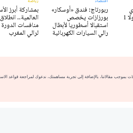
اقتصاد
رياضة
ي
ربورتاج: فندق «أوسكار»
بمشاركة أبرز الأس
ذاكرة سيارة الفورمولا 1
بورزازات يخصص
العالمية.. انطلاق
استقبالا أسطوريا لأبطال
رالي السيارات الكهربائية
لرالي المغرب
لات بموجب مقالاتنا، بالإضافة إلى تجربة مساهمتك، ندعوك لمراجعة قواعد الاس