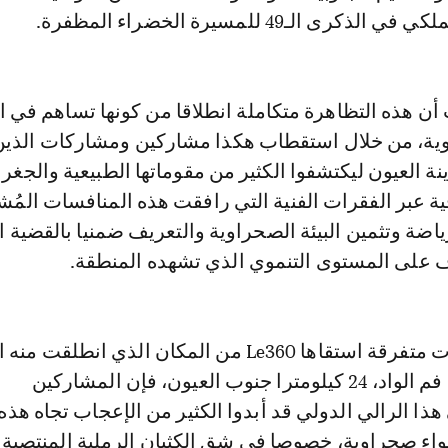
ى الـ49 للمسيرة الخضراء المظفرة.
ن هذه التظاهرة متكاملة انطلاقا من كونها تساهم في ال
وية، من خلال استقطاب هكذا مشاركين ومشاركات الذين
ة العيون ليكتشفوا الكثير من مقوماتها الطبيعية والجغرا
فية عبر الفقرات الفنية التي رافقت هذه المنافسات المُش
ضة وتثمين البيئة الصحراوية والتعريف ضمنيا بالقضية ا
على المستوى التنموي الذي تشهده المنطقة.
وبحسب تصريحات متفرقة استقاها Le360 من المكان الذي انطلق
الرياضية بجماعة فم الواد، 24 كيلومترا جنوب العيون، فإن المشاركين
ا الرالي الدولي قد أبدوا الكثير من الإعجاب تجاه هذه 
واء صحراوية، خصوصا في شق الكثبان الرملية المنتصبة