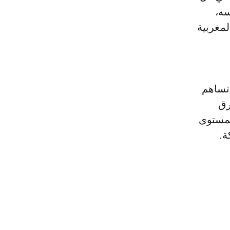
سه،
لمغربية
 تساهم
رق
 بمستوى
ة.