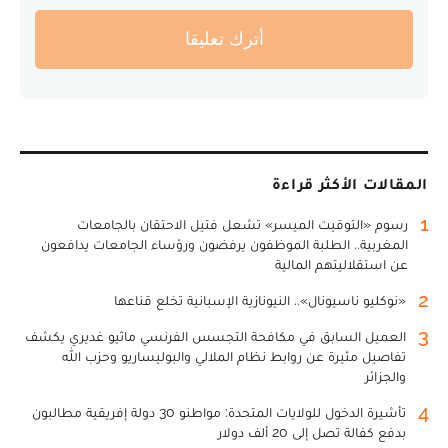
أترك تعليقا
المقالات الأكثر قراءة
1
رسوم «التوقيت الميسر» تشعل فتيل الاحتقان بالجامعات
المغربية.. الطلبة الموظفون يرفضون ورؤساء الجامعات يدافعون
عن استقلاليتهم المالية
2
«نوكليو ناسيونال».. النيونازية الإسبانية تخلع قناعها
3
العميل السابق في مكافحة التجسس الفرنسي ماثيو غديري يكشف
تفاصيل مثيرة عن روابط نظام الملالي والبوليساريو وحزب الله
والجزائر
4
تأشيرة الدخول للولايات المتحدة: مواطنو 30 دولة إفريقية مطالبون
بدفع كفالة تصل إلى 20 ألف دولار