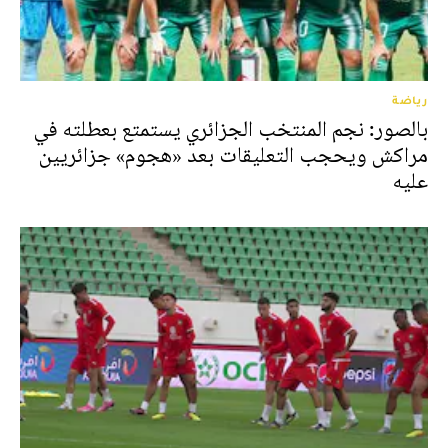
رياضة
بالصور: نجم المنتخب الجزائري يستمتع بعطلته في
مراكش ويحجب التعليقات بعد «هجوم» جزائريين
عليه