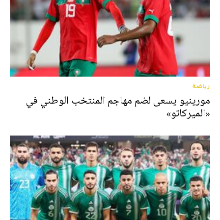
رياضة
مورينيو يسعى لضم مهاجم المنتخب الوطني في
«الميركاتو»