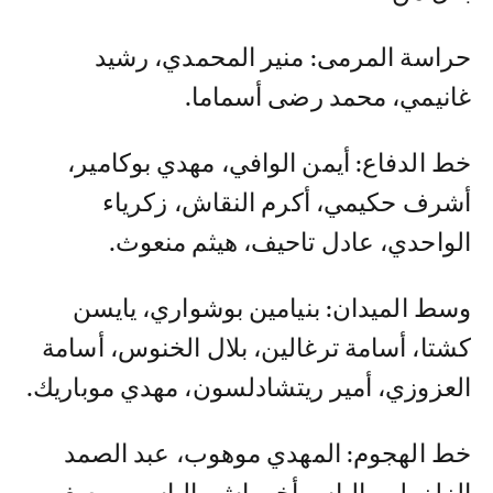
حراسة المرمى: منير المحمدي، رشيد
غانيمي، محمد رضى أسماما.
خط الدفاع: أيمن الوافي، مهدي بوكامير،
أشرف حكيمي، أكرم النقاش، زكرياء
الواحدي، عادل تاحيف، هيثم منعوث.
وسط الميدان: بنيامين بوشواري، يايسن
كشتا، أسامة ترغالين، بلال الخنوس، أسامة
العزوزي، أمير ريتشادلسون، مهدي موباريك.
خط الهجوم: المهدي موهوب، عبد الصمد