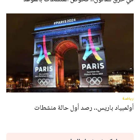
رياضة
أولمبياد باريس.. رصد أول حالة منشطات