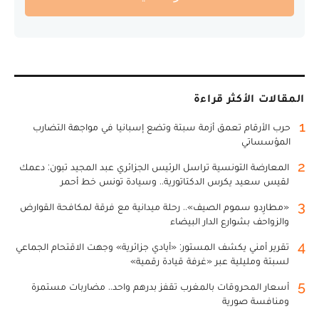
المقالات الأكثر قراءة
1
حرب الأرقام تعمق أزمة سبتة وتضع إسبانيا في مواجهة التضارب
المؤسساتي
2
المعارضة التونسية تراسل الرئيس الجزائري عبد المجيد تبون: دعمك
لقيس سعيد يكرس الدكتاتورية.. وسيادة تونس خط أحمر
3
«مطارِدو سموم الصيف».. رحلة ميدانية مع فرقة لمكافحة القوارض
والزواحف بشوارع الدار البيضاء
4
تقرير أمني يكشف المستور: «أيادي جزائرية» وجهت الاقتحام الجماعي
لسبتة ومليلية عبر «غرفة قيادة رقمية»
5
أسعار المحروقات بالمغرب تقفز بدرهم واحد.. مضاربات مستمرة
ومنافسة صورية