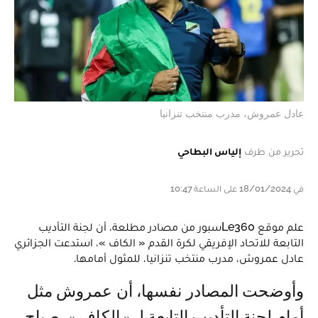
عادل عمروش، مدرب منتخب تنزانيا
تحرير من طرف
إلياس البطاحي
في 18/01/2024 على الساعة 10:47
علم موقع Le360سبور من مصادر مطلعة، أن لجنة التأديب
التابعة للاتحاد الإفريقي لكرة القدم « الكاف »، استدعت الجزائري
عادل عمروش، مدرب منتخب تنزانيا، للمثول أمامها.
وأوضحت المصادر نفسها، أن عمروش مثل
أمام لجنة التأديب التابعة لـ « الكاف »، صباح