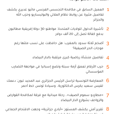
1
العميل السابق في مكافحة التجسس الفرنسي ماثيو غديري يكشف
تفاصيل مثيرة عن روابط نظام الملالي والبوليساريو وحزب الله
والجزائر
2
تأشيرة الدخول للولايات المتحدة: مواطنو 30 دولة إفريقية مطالبون
بدفع كفالة تصل إلى 20 ألف دولار
3
أضخم ثلاثة سدود بالمغرب: هل حافظت على نسب ملئها رغم
موجات الحر الصيفية؟
4
تفاصيل منشأة رياضية كبرى مرتقبة بالدار البيضاء
5
حرب الأرقام تعمق أزمة سبتة وتضع إسبانيا في مواجهة التضارب
المؤسساتي
6
المعارضة التونسية تراسل الرئيس الجزائري عبد المجيد تبون: دعمك
لقيس سعيد يكرس الدكتاتورية.. وسيادة تونس خط أحمر
7
«مطارِدو سموم الصيف».. رحلة ميدانية مع فرقة لمكافحة القوارض
والزواحف بشوارع الدار البيضاء
8
تقرير أمني يكشف المستور: «أيادي جزائرية» وجهت الاقتحام الجماعي
لسبتة ومليلية عبر «غرفة قيادة رقمية»