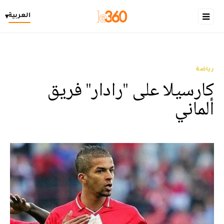
العربية
▾
رياضة
كارسيلا على ''رادار'' فريق
ألماني