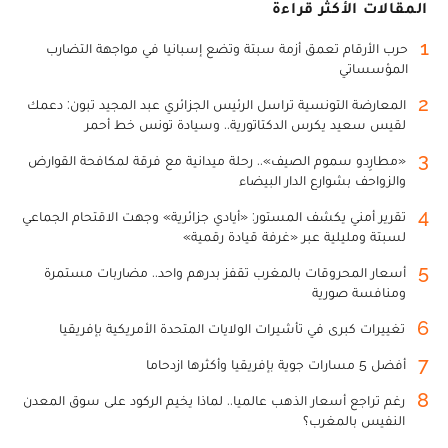
المقالات الأكثر قراءة
1
حرب الأرقام تعمق أزمة سبتة وتضع إسبانيا في مواجهة التضارب
المؤسساتي
2
المعارضة التونسية تراسل الرئيس الجزائري عبد المجيد تبون: دعمك
لقيس سعيد يكرس الدكتاتورية.. وسيادة تونس خط أحمر
3
«مطارِدو سموم الصيف».. رحلة ميدانية مع فرقة لمكافحة القوارض
والزواحف بشوارع الدار البيضاء
4
تقرير أمني يكشف المستور: «أيادي جزائرية» وجهت الاقتحام الجماعي
لسبتة ومليلية عبر «غرفة قيادة رقمية»
5
أسعار المحروقات بالمغرب تقفز بدرهم واحد.. مضاربات مستمرة
ومنافسة صورية
6
تغييرات كبرى في تأشيرات الولايات المتحدة الأمريكية بإفريقيا
7
أفضل 5 مسارات جوية بإفريقيا وأكثرها ازدحاما
8
رغم تراجع أسعار الذهب عالميا.. لماذا يخيم الركود على سوق المعدن
النفيس بالمغرب؟