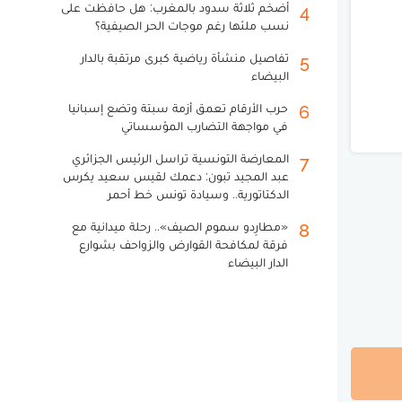
أضخم ثلاثة سدود بالمغرب: هل حافظت على
4
نسب ملئها رغم موجات الحر الصيفية؟
تفاصيل منشأة رياضية كبرى مرتقبة بالدار
5
البيضاء
حرب الأرقام تعمق أزمة سبتة وتضع إسبانيا
6
في مواجهة التضارب المؤسساتي
المعارضة التونسية تراسل الرئيس الجزائري
7
عبد المجيد تبون: دعمك لقيس سعيد يكرس
الدكتاتورية.. وسيادة تونس خط أحمر
«مطارِدو سموم الصيف».. رحلة ميدانية مع
8
فرقة لمكافحة القوارض والزواحف بشوارع
الدار البيضاء