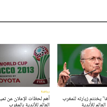
رياضة
فا" يختتم زيارته للمغرب
أهم لحظات الإعلان عن تمي
لعالم للأندية
العالم للأندية بالمغرب